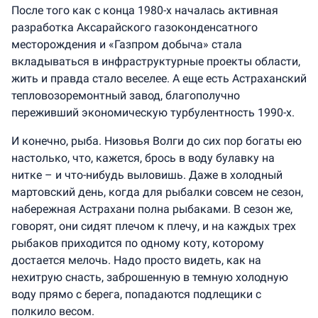
После того как с конца 1980-х началась активная
разработка Аксарайского газоконденсатного
месторождения и «Газпром добыча» стала
вкладываться в инфраструктурные проекты области,
жить и правда стало веселее. А еще есть Астраханский
тепловозоремонтный завод, благополучно
переживший экономическую турбулентность 1990-х.
И конечно, рыба. Низовья Волги до сих пор богаты ею
настолько, что, кажется, брось в воду булавку на
нитке – и что-нибудь выловишь. Даже в холодный
мартовский день, когда для рыбалки совсем не сезон,
набережная Астрахани полна рыбаками. В сезон же,
говорят, они сидят плечом к плечу, и на каждых трех
рыбаков приходится по одному коту, которому
достается мелочь. Надо просто видеть, как на
нехитрую снасть, заброшенную в темную холодную
воду прямо с берега, попадаются подлещики с
полкило весом.