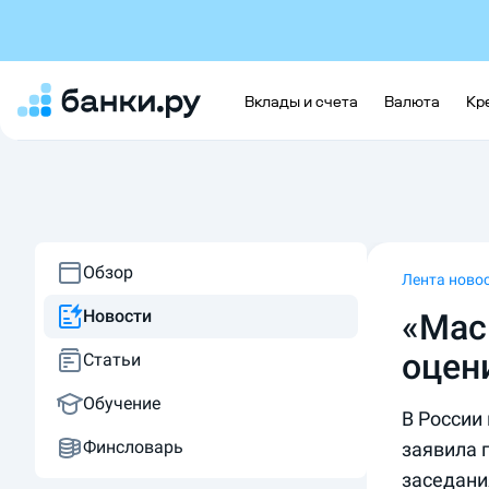
Вклады и счета
Валюта
Кр
Обзор
Лента ново
Новости
«Мас
оцен
Статьи
Обучение
В России
Финсловарь
заявила 
заседани