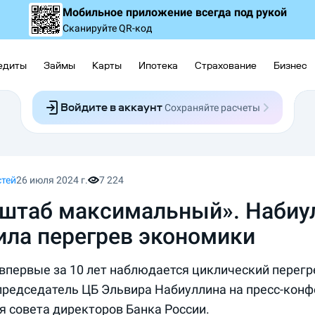
Мобильное приложение
всегда под рукой
Сканируйте QR-код
едиты
Займы
Карты
Ипотека
Страхование
Бизнес
Войдите в аккаунт
Сохраняйте расчеты
Следите за заявками
Участвуйте в акциях
Выбирайте условия
Сохраняйте расчеты
стей
26 июля 2024 г.
7 224
штаб максимальный». Набиу
ила перегрев экономики
 впервые за 10 лет наблюдается циклический перегр
председатель ЦБ Эльвира Набиуллина на пресс-конф
я совета директоров Банка России.