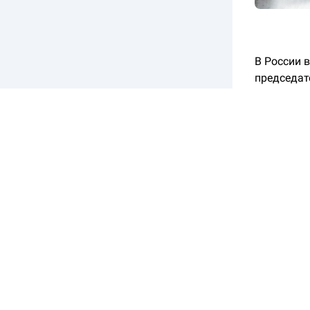
В России 
председат
директоро
По словам
был тольк
спада, во
«Это показ
подчеркну
Под перег
потенциал
«Денежно-
экономика
отметив, 