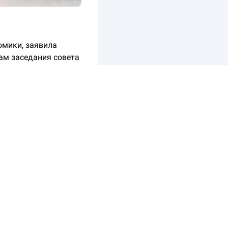
омики, заявила
ам заседания совета
16 лет — выше он
 экономического
ение перегрева», —
уска превышает
ска сокращался, и
 Набиуллина,
уется длительный