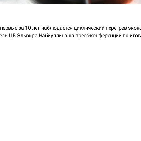
впервые за 10 лет наблюдается циклический перегрев экон
ель ЦБ Эльвира Набиуллина на пресс-конференции по итог
в Банка России.
 Набиуллиной, масштаб перегрева стал максимальным за 
о перед кризисом 2008 года. Тогда это усугубило глубину
 многом вызванного внешними причинами.
ывает те риски, которые есть, если будет дальнейшее усил
ла она.
ревом экономики понимается состояние, когда объем вып
ьный ВВП, напомнила глава ЦБ.
кредитная политика направлена на то, чтобы разрыв выпу
 перешла к сбалансированным темпам роста», — пояснила
что это первый случай циклического перегрева, когда треб