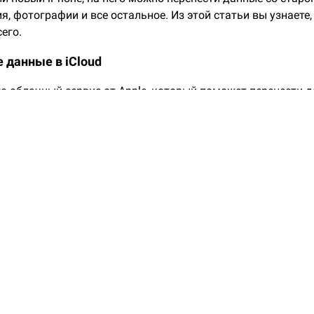
, фотографии и все остальное. Из этой статьи вы узнаете,
сего.
е данные в iCloud
это облачный сервис от Apple, который поможет перенести 
 на другой. При переносе сервис будет использоваться ка
 для всех настроек вашего смартфона: вы загрузите туда 
 скачаете их оттуда на новый. Все это бесплатно, нужен т
 время копирования не было сбоев, подключите смартфон
рея разрядится, придется все начинать сначала
Phone в опасности? Проверьте!
ете, что телефон разряжается быстрее, греется или
 Это может быть вирус! Пройдите тест и узнайте, в 
Phone.