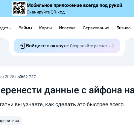
Мобильное приложение
всегда под рукой
Сканируйте QR-код
едиты
Займы
Карты
Ипотека
Страхование
Бизнес
Войдите в аккаунт
Сохраняйте расчеты
Следите за заявками
Участвуйте в акциях
Выбирайте условия
Сохраняйте расчеты
ая 2025 г.
52 737
перенести данные с айфона н
татьи вы узнаете, как сделать это быстрее всего.
оделиться