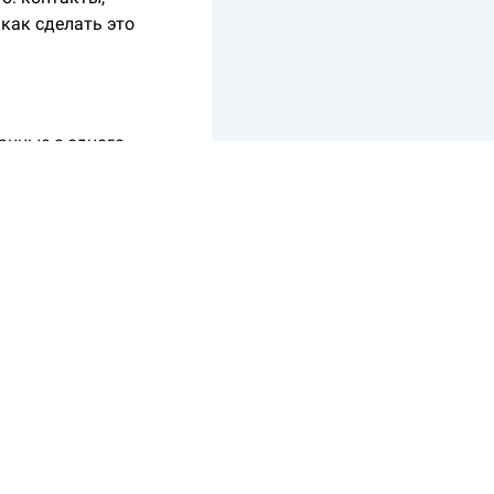
 как сделать это
данные с одного
к временное
данные со старого
олько интернет.
 к розетке: иначе
 странно себя
безопасности ли