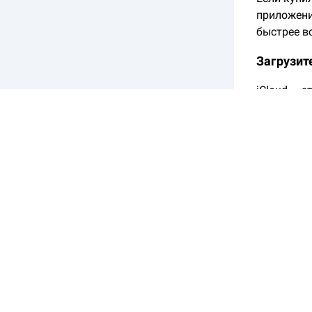
приложения
быстрее в
Загрузит
iCloud — 
смартфона
хранилище
телефона и
⭐Чтобы во
если бата
Ваш i
Замеча
ведет?
ваш i