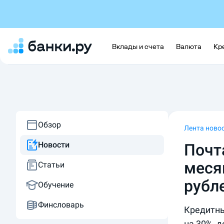
Вклады и счета
Валюта
Кр
Обзор
Лента ново
Новости
Почт
меся
Статьи
рубл
Обучение
Финсловарь
Кредитны
на 30%, д