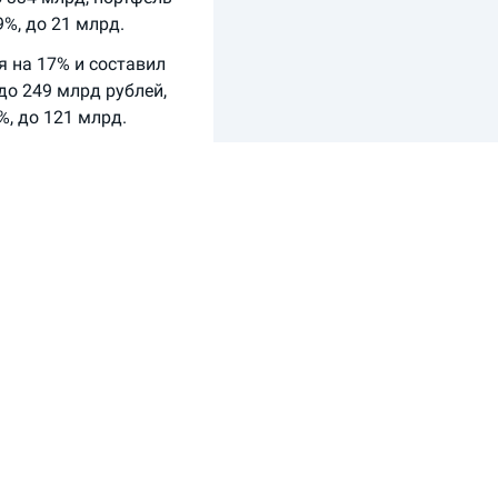
%, до 21 млрд.
я на 17% и составил
до 249 млрд рублей,
%, до 121 млрд.
ает свыше 19 тыс.
ется, что
19 года составил 3,9
 отчетного периода
, продавая