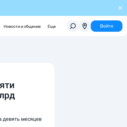
Войти
Новости и общение
Еще
яти
млрд
а девять месяцев