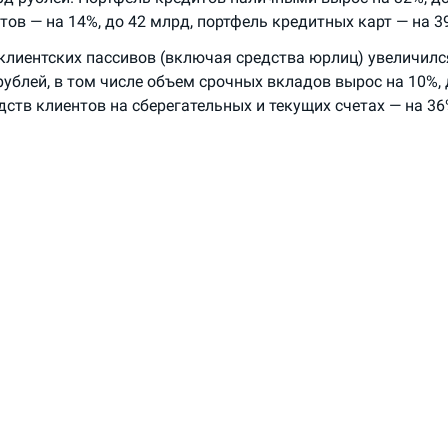
ов — на 14%, до 42 млрд, портфель кредитных карт — на 39
клиентских пассивов (включая средства юрлиц) увеличилс
рублей, в том числе объем срочных вкладов вырос на 10%, 
дств клиентов на сберегательных и текущих счетах — на 36
ная сеть банка по итогам девяти месяцев 2019 года включ
е чем в 8 тыс. населенных пунктов. В числе прочего сообща
ктурный платеж Почте России по итогам девяти месяцев 20
й (3,3 млрд по итогам девяти месяцев 2018-го). По итогам
тыс. сотрудников Почты России являются агентами банка и
е продукты и услуги, получают вознаграждение от банка.
к