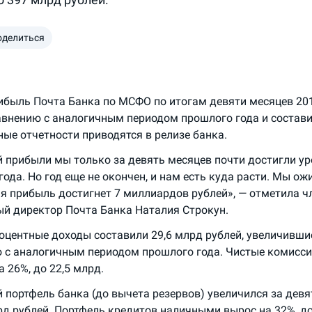
оделиться
ибыль Почта Банка по МСФО по итогам девяти месяцев 201
авнению с аналогичным периодом прошлого года и составил
ные отчетности приводятся в релизе банка.
й прибыли мы только за девять месяцев почти достигли ур
ода. Но год еще не окончен, и нам есть куда расти. Мы ож
ая прибыль достигнет 7 миллиардов рублей», — отметила ч
й директор Почта Банка Наталия Строкун.
оцентные доходы составили 29,6 млрд рублей, увеличивши
 с аналогичным периодом прошлого года. Чистые комисс
 26%, до 22,5 млрд.
 портфель банка (до вычета резервов) увеличился за девя
рд рублей. Портфель кредитов наличными вырос на 32%, до