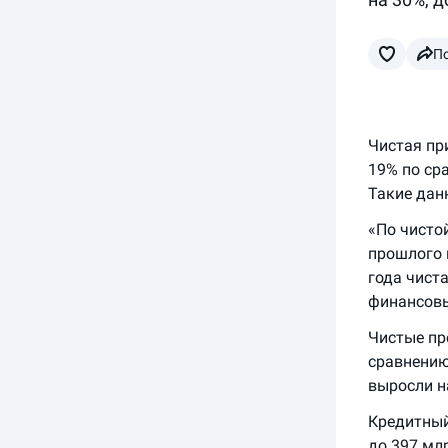
П
Чистая пр
19% по ср
Такие дан
«По чисто
прошлого г
года чист
финансовы
Чистые пр
сравнению
выросли на
Кредитный
до 397 мл