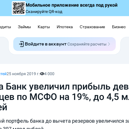
Мобильное приложение
всегда под рукой
Сканируйте QR-код
едиты
Займы
Карты
Ипотека
Страхование
Бизнес
Войдите в аккаунт
Сохраняйте расчеты
Следите за заявками
Участвуйте в акциях
Выбирайте условия
Сохраняйте расчеты
стей
25 ноября 2019 г.
4 000
а Банк увеличил прибыль дев
цев по МСФО на 19%, до 4,5 
ей
й портфель банка до вычета резервов увеличился з
о 397 млрд рублей.