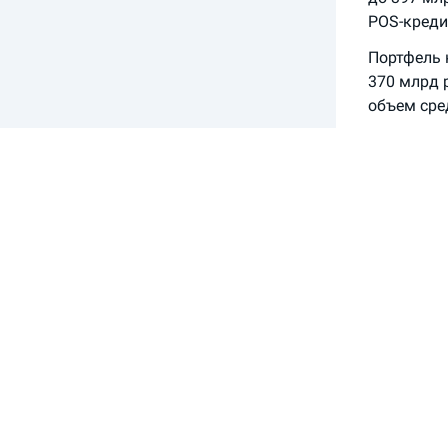
POS-кредит
Портфель 
370 млрд 
объем сре
Региональ
точек боле
инфрастру
млрд рубле
более 29 
финансовы
Почта Бан