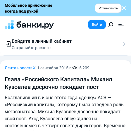
Мобильное приложение
Установить
всегда под рукой
Войти
Войдите в личный кабинет
Сохраняйте расчеты
Следите за заявками
Участвуйте в акциях
Выбирайте условия
Лента новостей
11 сентября 2015 г.
15 209
Сохраняйте расчеты
Глава «Российского Капитала» Михаил
Кузовлев досрочно покидает пост
Возглавивший в июне этого года «дочку» АСВ —
«Российский капитал», которому была отведена роль
мегасанатора, Михаил Кузовлев досрочно покидает
свой пост. Уход Кузовлева обсуждался на
состоявшемся в четверг совете директоров. Временно