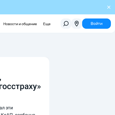
Войти
Новости и общение
Еще
,
госстраху»
ал эти
 КоАП, особенно