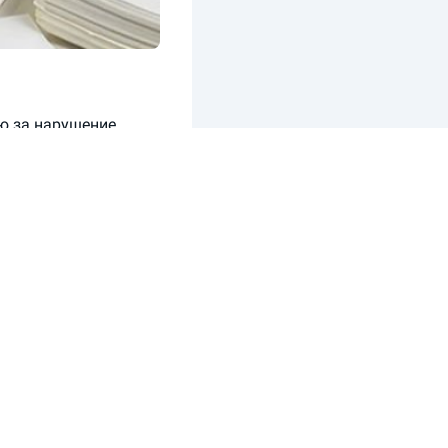
ю за нарушение
ривлек к
ьствует
информация
овых постановлений
и к
дминистративных
тного отчета»),
ный кодекс действия
ции, составляющей
статье КоАП штраф