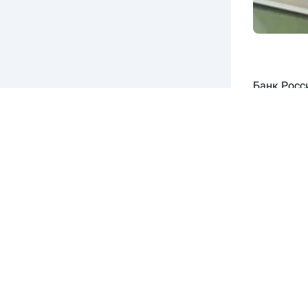
Банк Росс
требовани
администр
на сайте р
В отноше
(от 8 нояб
администр
правонару
распростр
по получе
кредитную
Во всех с
для юрлиц 