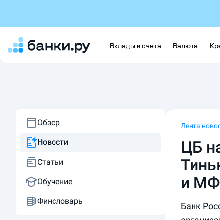
Вклады и счета
Валюта
Кр
Обзор
Лента ново
Новости
ЦБ н
Тинь
Статьи
и МФ
Обучение
Финсловарь
Банк Рос
организа