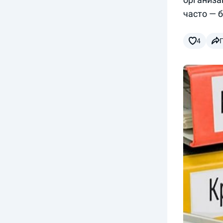
часто — 
4