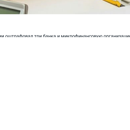
ии оштрафовал три банка и микрофинансовую организаци
й федерального закона «О кредитных историях», а также п
ативной ответственности страховую компанию, свидетел
егулятора.
нии
банка «Открытие»
вынесено в общей сложности
семь н
ря текущего года, вступили в силу 3 декабря) о привлечени
ативной ответственности по
статье 14.29
Кодекса РФ об а
шениях («Незаконное получение или предоставление креди
аняющейся на незаконные, но не подпадающие под Уголов
нию или предоставлению кредитного отчета либо информа
 историю и входящей в кредитный отчет.
лучаях назначен административный штраф. По указанной 
может составлять от 30 тыс. до 50 тыс. рублей.