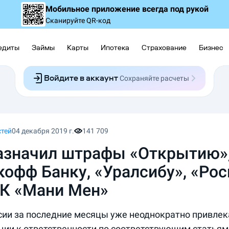
Мобильное приложение
всегда под рукой
Сканируйте QR-код
едиты
Займы
Карты
Ипотека
Страхование
Бизнес
Войдите в аккаунт
Сохраняйте расчеты
Следите за заявками
Участвуйте в акциях
Выбирайте условия
Сохраняйте расчеты
стей
04 декабря 2019 г.
141 709
азначил штрафы «Открытию»
кофф Банку, «Уралсибу», «Рос
К «Мани Мен»
сии за последние месяцы уже неоднократно привлек
ции к ответственности по соответствующим статьям