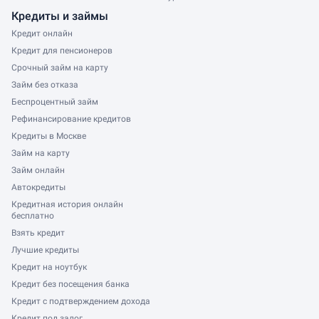
Хабаровск
Кредиты и займы
Московский Кредитный Банк
Ижевск
Кредит онлайн
Союз
Иркутск
Кредит для пенсионеров
Экспобанк
Томск
Срочный займ на карту
Займ без отказа
Тула
Беспроцентный займ
Рефинансирование кредитов
Кредиты в Москве
Займ на карту
Займ онлайн
Автокредиты
Кредитная история онлайн
бесплатно
Взять кредит
Лучшие кредиты
Кредит на ноутбук
Кредит без посещения банка
Кредит с подтверждением дохода
Кредит под залог