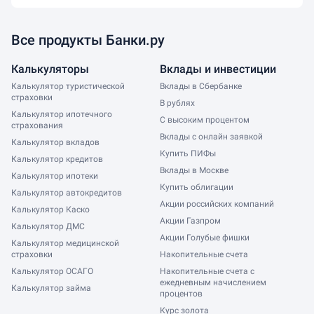
Альфа-Банк
Москва
Все продукты Банки.ру
ВТБ
Санкт-Петербург
Газпромбанк
Екатеринбург
Калькуляторы
Вклады и инвестиции
Совкомбанк
Новосибирск
Калькулятор туристической
Вклады в Сбербанке
Банк Открытие
страховки
В рублях
Нижний Новгород
Калькулятор ипотечного
Хоум Кредит Банк
С высоким процентом
Уфа
страхования
ОТП Банк
Вклады с онлайн заявкой
Калькулятор вкладов
Самара
Купить ПИФы
Ак Барс
Калькулятор кредитов
Ростов-на-Дону
Вклады в Москве
Точка
Калькулятор ипотеки
Челябинск
Купить облигации
Калькулятор автокредитов
Центр-инвест
Казань
Акции российских компаний
Калькулятор Каско
Норвик Банк
Акции Газпром
Краснодар
Калькулятор ДМС
Банк Жилищного Финансирования
Акции Голубые фишки
Тюмень
Калькулятор медицинской
Мир Привилегий
страховки
Накопительные счета
Ярославль
Калькулятор ОСАГО
Накопительные счета с
Таврический Банк
Саратов
ежедневным начислением
Калькулятор займа
Газэнергобанк
процентов
Калининград
Курс золота
Московский Индустриальный Банк