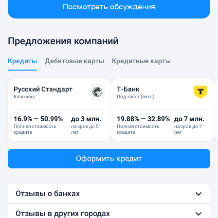
Посмотреть обсуждения
Предложения компаний
Кредиты
Дебетовые карты
Кредитные карты
Русский Стандарт
Т-Банк
Классика
Под залог (авто)
16.9% — 50.99%
до 3 млн.
19.88% — 32.89%
до 7 млн.
Полная стоимость
на срок до 5
Полная стоимость
на срок до 7
кредита
лет
кредита
лет
Оформить кредит
Отзывы о банках
Отзывы в других городах
СберБанк