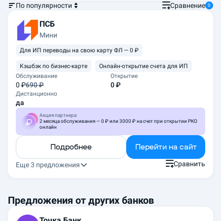
По популярности
Сравнение
0
ПСБ
Мини
Для ИП переводы на свою карту ФЛ — 0 ₽
Кэшбэк по бизнес-карте
Онлайн-открытие счета для ИП
Обслуживание
Открытие
0
₽
690 ₽
0 ₽
Дистанционно
да
Акция партнера
2 месяца обслуживания — 0 ₽ или 3000 ₽ на счет при открытии РКО
онлайн
Подробнее
Перейти на сайт
Сравнить
Еще 3 предложения
Предложения от других банков
Точка Банк