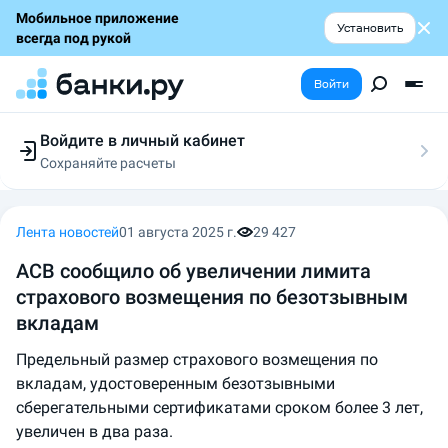
Мобильное приложение
Установить
всегда под рукой
Войти
Войдите в личный кабинет
Сохраняйте расчеты
Следите за заявками
Участвуйте в акциях
Выбирайте условия
Лента новостей
01 августа 2025 г.
29 427
Сохраняйте расчеты
АСВ сообщило об увеличении лимита
страхового возмещения по безотзывным
вкладам
Предельный размер страхового возмещения по
вкладам, удостоверенным безотзывными
сберегательными сертификатами сроком более 3 лет,
увеличен в два раза.