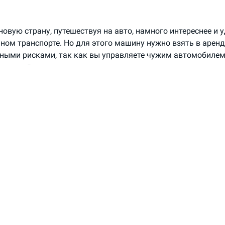
овую страну, путешествуя на авто, намного интереснее и у
ном транспорте. Но для этого машину нужно взять в аренд
ными рисками, так как вы управляете чужим автомобилем 
ность. Выяснили, как страхуются авто, которые сдаются в 
за ущерб придется платить водителю, а в какой — страхово
ние машин в сервисах аренды: общие правила
ые компании и сервисы аренды авто — вне зависимости от 
предоставляют клиентам автомобиль, застрахованный по 
оформляет полис без указания конкретного водителя (с о
айв»). Отдельно платить за такую страховку не нужно, чащ
в стоимость аренды.
забираете машину в пункте проката, вам передают на нее 
, чтобы среди них был бланк ОСАГО, он потребуется вам в 