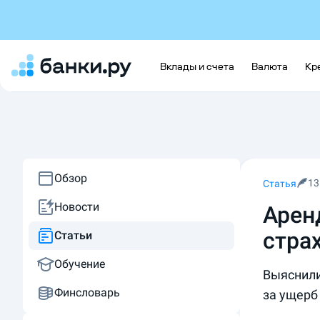
Вклады и счета
Валюта
Кр
Обзор
13
Статья
Новости
Аренд
стра
Статьи
Обучение
Выяснили
Финсловарь
за ущерб