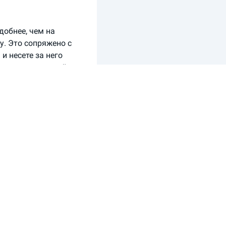
добнее, чем на
у. Это сопряжено с
и несете за него
аренду, и в какой
й компании.
страны и срока
полису ОСАГО.
пцией
е всего эти расходы
документы.
случае проверки