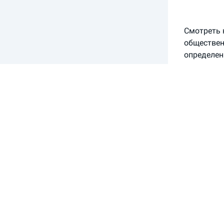
Смотреть н
обществен
определен
ответствен
ситуации 
Страхова
Все крупн
аренды — 
Компания 
«мультидр
включены 
Когда вы 
Проверьте