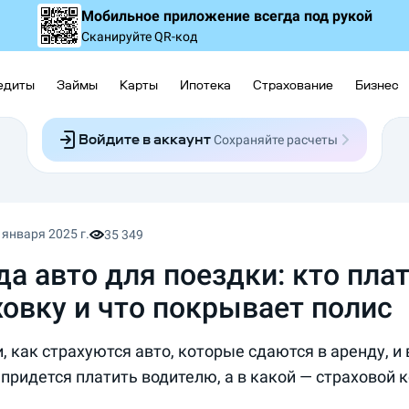
Мобильное приложение
всегда под рукой
Сканируйте QR-код
едиты
Займы
Карты
Ипотека
Страхование
Бизнес
Войдите в аккаунт
Сохраняйте расчеты
Следите за заявками
Участвуйте в акциях
Выбирайте условия
Сохраняйте расчеты
 января 2025 г.
35 349
а авто для поездки: кто плат
ховку и что покрывает полис
, как страхуются авто, которые сдаются в аренду, и 
 придется платить водителю, а в какой — страховой 