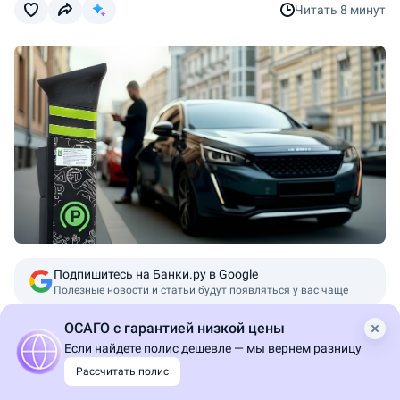
Читать
8 минут
Пересказ от ИИ
Подпишитесь на Банки.ру в Google
Полезные новости и статьи будут появляться у вас чаще
ОСАГО с гарантией низкой цены
В 2025 году правила парковки автомобилей в Москве
Если найдете полис дешевле — мы вернем разницу
существенно меняются: разобрались во всех нюансах
Рассчитать полис
и рассказали о новых реформах, вариантах оплаты,