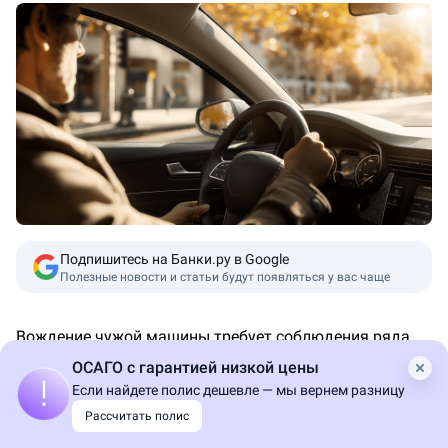
Пересказ от ИИ
Подпишитесь на Банки.ру в Google
Полезные новости и статьи будут появляться у вас чаще
Вождение чужой машины требует соблюдения ряда
правил и обязательств, включая наличие страхового
ОСАГО с гарантией низкой цены
полиса. Разобрались в рисках, с которыми
Если найдете полис дешевле — мы вернем разницу
сталкивается водитель, управляющий автомобилем
Рассчитать полис
без полиса.