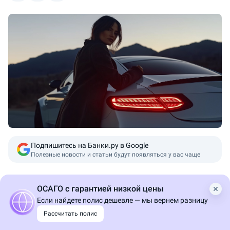
Пересказ от ИИ
Подпишитесь на Банки.ру в Google
Полезные новости и статьи будут появляться у вас чаще
Владение автомобилем влечет за собой
ОСАГО с гарантией низкой цены
ответственность и требует соблюдения определенных
Если найдете полис дешевле — мы вернем разницу
правил дорожного движения. Одно из таких правил
Рассчитать полис
касается запрета на передачу руля человеку без прав.