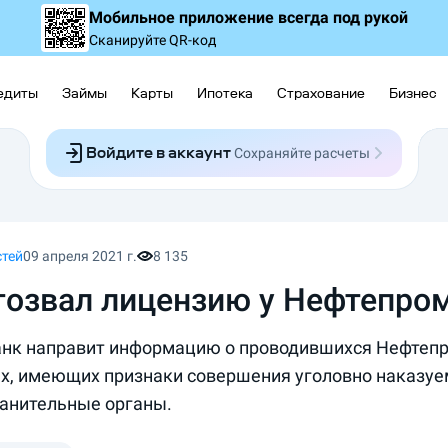
Мобильное приложение
всегда под рукой
Сканируйте QR-код
едиты
Займы
Карты
Ипотека
Страхование
Бизнес
Войдите в аккаунт
Сохраняйте расчеты
Следите за заявками
Участвуйте в акциях
Выбирайте условия
Сохраняйте расчеты
стей
09 апреля 2021 г.
8 135
тозвал лицензию у Нефтепро
нк направит информацию о проводившихся Нефтеп
х, имеющих признаки совершения уголовно наказуе
анительные органы.