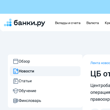
Вклады и счета
Валюта
Кр
Обзор
Лента ново
Новости
ЦБ о
Статьи
Центроба
Обучение
операция
правоохр
Финсловарь