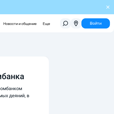
Войти
Новости и общение
Еще
мбанка
ромбанком
мых деяний, в