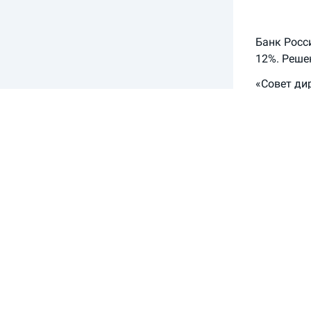
Банк Росс
12%. Реше
«Совет ди
2023 года 
рисков дл
Инфляцион
«По оценке
текущие т
текущий ро
показатель
Принятое 
кредитных
инфляции 
«Банк Рос