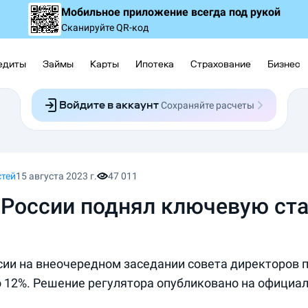
Мобильное приложение
всегда под рукой
Сканируйте QR-код
едиты
Займы
Карты
Ипотека
Страхование
Бизнес
Войдите в аккаунт
Сохраняйте расчеты
Следите за заявками
Участвуйте в акциях
Выбирайте условия
Сохраняйте расчеты
стей
15 августа 2023 г.
47 011
 России поднял ключевую ста
сии на внеочередном заседании совета директоров
о 12%. Решение регулятора опубликовано на официал