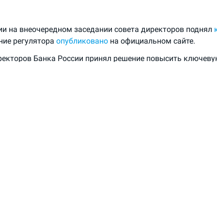
ии на внеочередном заседании совета директоров поднял
ние регулятора
опубликовано
на официальном сайте.
ректоров Банка России принял решение повысить ключевую
на 350 б.п., до 12,00% годовых. Данное решение принято в
я ценовой стабильности», — следует из сообщения ЦБ.
ное давление, как указывает регулятор, продолжает усил
 на 7 августа, показатель годовой инфляции увеличился до
емпы прироста цен продолжают ускоряться. В среднем за 
ст с поправкой на сезонность составил 7,6% в пересчете на
 базовой инфляции увеличился до 7,1%», — говорится в пре
Банком России решение направлено на обеспечение такой
 условий и внутреннего спроса в целом, которые необход
к 4% в 2024 году и ее стабилизации вблизи 4% в дальнейше
сии будет принимать дальнейшие решения по ключевой ста