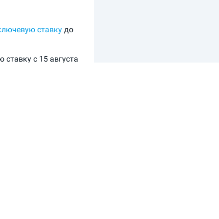
ключевую ставку
до
 ставку с 15 августа
 целях ограничения
иваться.
 4,4%. При этом
последние три месяца
 год. Такой же
сс-релизе.
 динамики денежно-
имы для возвращения
м.
вке с учетом