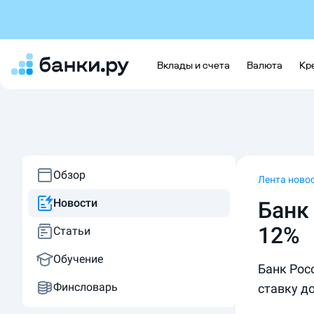
Вклады и счета
Валюта
Кр
Обзор
Лента ново
Новости
Банк
12%
Статьи
Обучение
Банк Рос
Финсловарь
ставку д