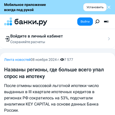
Мобильное приложение
Установить
всегда под рукой
Войти
Войдите в личный кабинет
Сохраняйте расчеты
Следите за заявками
Участвуйте в акциях
Выбирайте условия
Лента новостей
08 ноября 2024 г.
7 577
Сохраняйте расчеты
Названы регионы, где больше всего упал
спрос на ипотеку
После отмены массовой льготной ипотеки число
выданных в III квартале ипотечных кредитов в
регионах РФ сократилось на 53%, подсчитали
аналитики KEY CAPITAL на основе данных Банка
России.