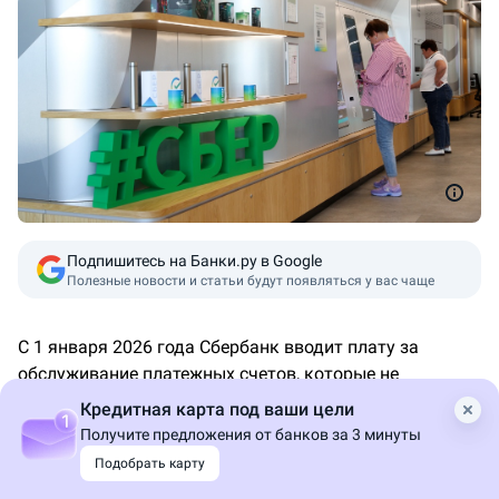
Подпишитесь на Банки.ру в Google
Полезные новости и статьи будут появляться у вас чаще
С 1 января 2026 года Сбербанк вводит плату за
обслуживание платежных счетов, которые не
привязаны к банковским картам,
говорится
на сайте
Кредитная карта под ваши цели
кредитной организации.
Получите предложения от банков за 3 минуты
Подобрать карту
Базовая ежемесячная комиссия по таким счетам
составит 150 рублей, для клиентов от 14 лет до 21