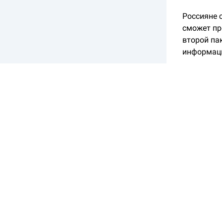
Россияне с
сможет пр
второй па
информаци
Ранняя ве
более пяти
По словам
банке у к
держать вс
Инициатив
недовольс
феврале 2
лимит по 
Топ-3