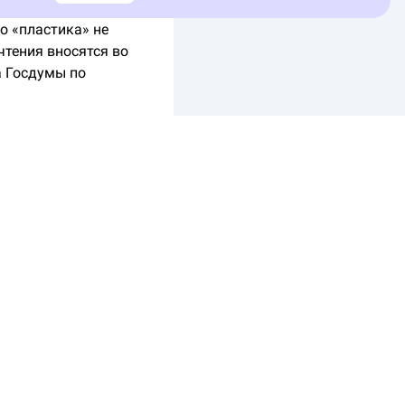
о «пластика» не
чтения вносятся во
а Госдумы по
е сможет держать
 о том, что в одном
 граждане смогут
 Банка России. Из-за
еть ограничение. В
упки и повысить