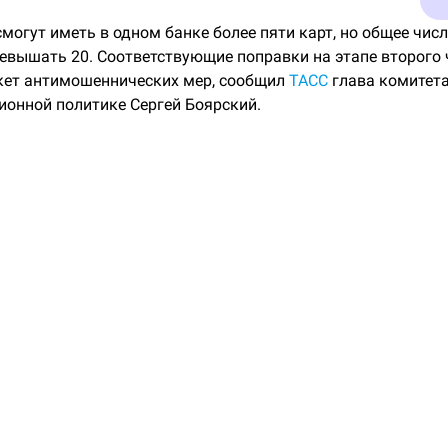
могут иметь в одном банке более пяти карт, но общее числ
евышать 20. Соответствующие поправки на этапе второго 
кет антимошеннических мер, сообщил
ТАСС
глава комитет
онной политике Сергей Боярский.
рсия законопроекта предусматривала, что один человек н
 карт в одном банке и более 20 карт суммарно.
 Боярского, из текста законопроекта исключены положения
лиента может быть не более пяти платежных карт, поэтому
е 20 карт в одном банке.
а ограничить число карт в одном банке пятью исходила от
тва граждан инициативой регулятор согласился пересмотр
026 года «Ведомости»
сообщали
, что ЦБ готов идти на уст
количеству карт в одном банке до десяти.
дебетовых
карт