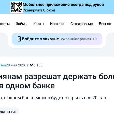
Мобильное приложение
всегда под рукой
Сканируйте QR-код
едиты
Займы
Карты
Ипотека
Страхование
Бизнес
Войдите в аккаунт
Сохраняйте расчеты
Следите за заявками
Участвуйте в акциях
Выбирайте условия
Сохраняйте расчеты
стей
28 мая 2026 г.
6 108
иянам разрешат держать бол
 в одном банке
, в одном банке можно будет открыть все 20 карт.
оделиться