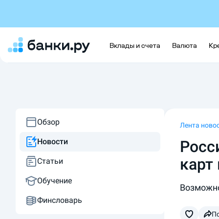
Вклады и счета
Валюта
Кр
Обзор
Лента ново
Новости
Росс
карт
Статьи
Обучение
Возможно
Финсловарь
П