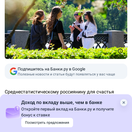
Подпишитесь на Банки.ру в Google
Полезные новости и статьи будут появляться у вас чаще
Среднестатистическому россиянину для счастья
нужно 273 тысячи рублей в месяц, следует из
Доход по вкладу выше, чем в банке
результатов опроса сервиса Superjob. За год счастье в
Откройте первый вклад на Банки.ру и получите
денежном эквиваленте подорожало на 6%: в июне
бонус к ставке
2025-го средняя названная сумма составляла 253
Посмотреть предложения
тысячи рублей.