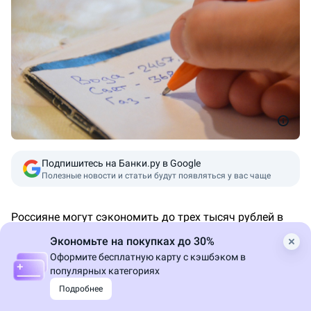
Подпишитесь на Банки.ру в Google
Полезные новости и статьи будут появляться у вас чаще
Россияне могут сэкономить до трех тысяч рублей в
год, исключив из единого платежного документа
Экономьте на покупках до 30%
коммунальные услуги, которыми они не пользуются,
Оформите бесплатную карту с кэшбэком в
рассказал
«Газете.ру»
эксперт по ЖКХ Дмитрий
популярных категориях
Бондарь.
Подробнее
В числе «ненужных» услуг, за которые многие