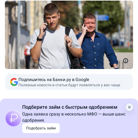
Подпишитесь на Банки.ру в Google
Полезные новости и статьи будут появляться у вас чаще
Мошеннические схемы могут быть разными, но почти
Подберите займ с быстрым одобрением
всегда за ними стоят одни и те же психологические
Одна заявка сразу в несколько МФО — выше шанс
приемы,
рассказали
в управлении по организации
одобрения.
борьбы с противоправным использованием
Подобрать займ
информационно-коммуникационных технологий МВД