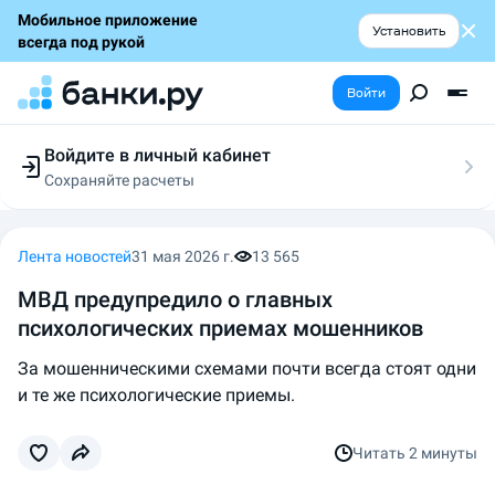
Мобильное приложение
Установить
всегда под рукой
Войти
Войдите в личный кабинет
Сохраняйте расчеты
Следите за заявками
Участвуйте в акциях
Выбирайте условия
Лента новостей
31 мая 2026 г.
13 565
Сохраняйте расчеты
МВД предупредило о главных
психологических приемах мошенников
За мошенническими схемами почти всегда стоят одни
и те же психологические приемы.
Читать
2 минуты