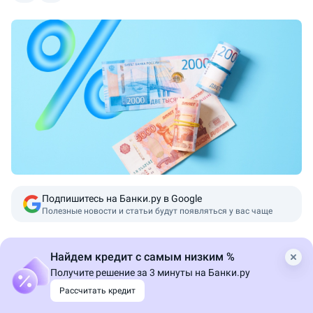
Подпишитесь на Банки.ру в Google
Полезные новости и статьи будут появляться у вас чаще
Выдача розничных кредитов на российском рынке по
Найдем кредит с самым низким %
итогам 2026 года вырастет на 37% и достигнет 13,3
Получите решение за 3 минуты на Банки.ру
трлн рублей. Такой прогноз в рамках ПМЭФ-2026 дал
Рассчитать кредит
старший вице-президент ВТБ, руководитель