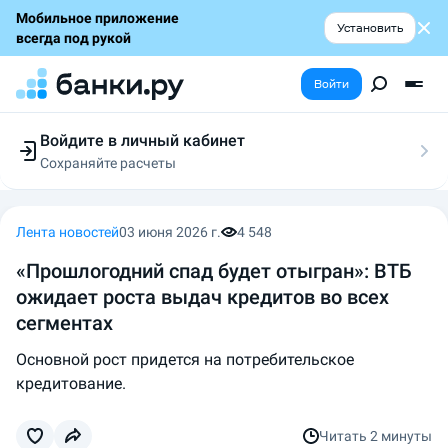
Мобильное приложение
Установить
всегда под рукой
Войти
Войдите в личный кабинет
Сохраняйте расчеты
Следите за заявками
Участвуйте в акциях
Выбирайте условия
Лента новостей
03 июня 2026 г.
4 548
Сохраняйте расчеты
«Прошлогодний спад будет отыгран»: ВТБ
ожидает роста выдач кредитов во всех
сегментах
Основной рост придется на потребительское
кредитование.
Читать
2 минуты