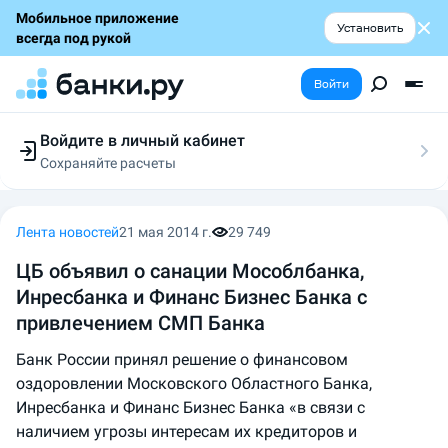
Мобильное приложение
Установить
всегда под рукой
Войти
Войдите в личный кабинет
Сохраняйте расчеты
Следите за заявками
Участвуйте в акциях
Выбирайте условия
Лента новостей
21 мая 2014 г.
29 749
Сохраняйте расчеты
ЦБ объявил о санации Мособлбанка,
Инресбанка и Финанс Бизнес Банка с
привлечением СМП Банка
Банк России принял решение о финансовом
оздоровлении Московского Областного Банка,
Инресбанка и Финанс Бизнес Банка «в связи с
наличием угрозы интересам их кредиторов и