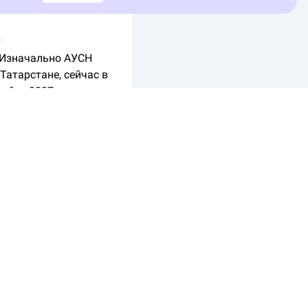
т
 Изначально АУСН
Татарстане, сейчас в
кабря 2027 года.
и как на нее перейти
и, можно пойти
ходит подходящие
ручного перебора
котором налог не
 налоговая служба