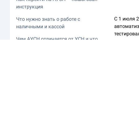
инструкция
С 1 июля 
Что нужно знать о работе с
автоматиз
наличными и кассой
тестирова
Чем АУСН отличается от УСН и что
перечне у
выгоднее в 2026 году
Разбираем
Переход на АУСН с 2026 года:
в 2026 год
главное
Если разб
другим пу
финансовы
условий р
Что тако
АУСН — эт
считает н
(ФНС) авт