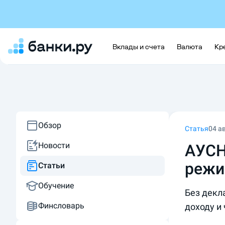
Вклады и счета
Валюта
Кр
Обзор
Статья
04 ав
Новости
АУСН
режи
Статьи
Обучение
Без декл
Финсловарь
доходу и