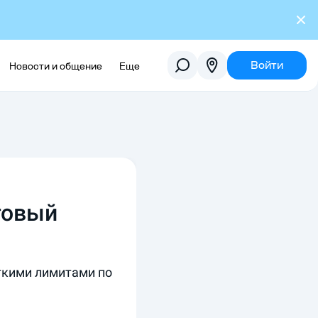
Войти
Новости и общение
Еще
оговый
сткими лимитами по