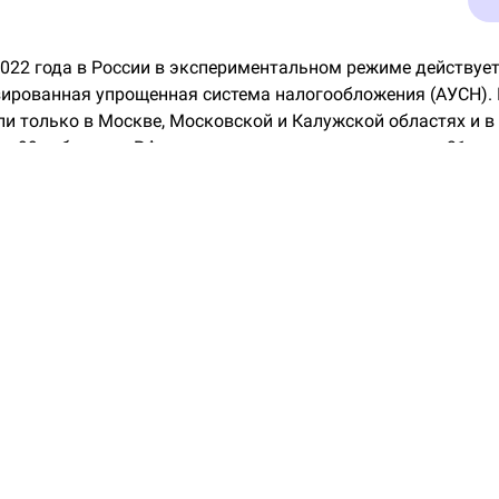
2022 года в России в экспериментальном режиме действуе
ированная упрощенная система налогообложения (АУСН).
ли только в Москве, Московской и Калужской областях и в 
же 99 субъектов РФ, а срок эксперимента продлен до 31 де
ся, что такое АУСН простыми словами, кому она подходит 
у.
ираться в режимах и лимитах самостоятельно нет времен
тем:
сервис
подбора решений для бизнеса на Банки.ру на
е продукты по ИНН компании всего за одну минуту — без 
азных банков.
е АУСН и как работает этот режим налогообложения
о специальный налоговый режим для малого бизнеса, при 
и предприниматель, ни бухгалтер: это делает Федеральная
оматически.