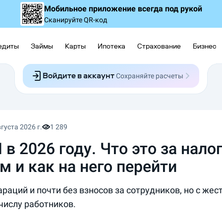
Мобильное приложение
всегда под рукой
Сканируйте QR-код
едиты
Займы
Карты
Ипотека
Страхование
Бизнес
Войдите в аккаунт
Сохраняйте расчеты
Следите за заявками
Участвуйте в акциях
Выбирайте условия
Сохраняйте расчеты
густа 2026 г.
1 289
 в 2026 году. Что это за нал
м и как на него перейти
араций и почти без взносов за сотрудников, но с же
 числу работников.