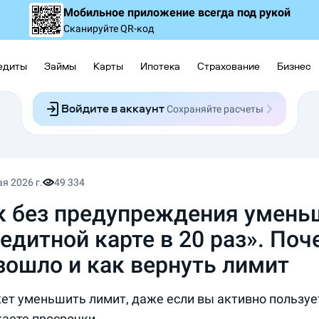
Мобильное приложение
всегда под рукой
Сканируйте QR-код
едиты
Займы
Карты
Ипотека
Страхование
Бизнес
Войдите в аккаунт
Сохраняйте расчеты
Следите за заявками
Участвуйте в акциях
Выбирайте условия
Сохраняйте расчеты
ая 2026 г.
49 334
к без предупреждения умень
едитной карте в 20 раз». Поч
зошло и как вернуть лимит
ет уменьшить лимит, даже если вы активно пользуе
каете просрочки.