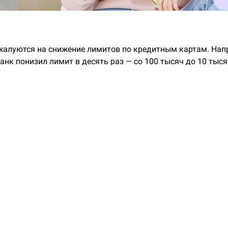
жалуются на снижение лимитов по кредитным картам. Нап
анк понизил лимит в десять раз — со 100 тысяч до 10 тыся
есколько типичных историй из Народного рейтинга:
ица Ярославской области 20 лет пользовалась услугами б
ным клиентом, активно пользовалась кредиткой и никогда
ек. Это не уберегло женщину от
снижения лимита по креди
сяч рублей.
Москвы с высоким кредитным рейтингом банк уменьшил 
яч до 200 тысяч рублей
.
ица Белгородской области тоже активно пользовалась кре
олкнулась с
неожиданным снижением лимита.