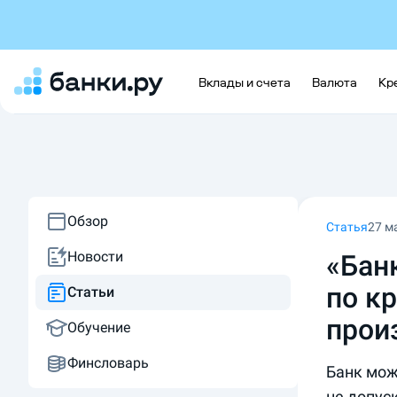
Вклады и счета
Валюта
Кр
Обзор
Статья
27 м
Новости
«Бан
по кр
Статьи
прои
Обучение
Финсловарь
Банк мож
не допус