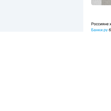
Россияне 
Банки.ру
б
Вот еще н
Жительн
зарплат
просроч
до 10 ты
Жителю 
800 тыс
Жительн
тоже ст