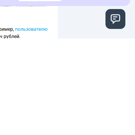
ример,
пользователю
ч рублей.
анка, была
 не допускала
тке
— со 186 тысяч
кредитный лимит с
дитной картой и