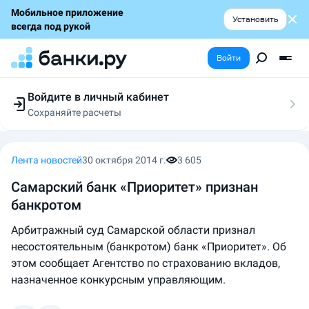
Мобильное приложение
Установить
всегда под рукой
Войти
Войдите в личный кабинет
Сохраняйте расчеты
Следите за заявками
Участвуйте в акциях
Выбирайте условия
Лента новостей
30 октября 2014 г.
3 605
Сохраняйте расчеты
Самарский банк «Приоритет» признан
банкротом
Арбитражный суд Самарской области признал
несостоятельным (банкротом) банк «Приоритет». Об
этом сообщает Агентство по страхованию вкладов,
назначенное конкурсным управляющим.