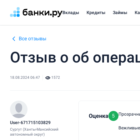
Вклады
Кредиты
Займы
К
Все отзывы
Отзыв о об опера
18.08.2024 06:47
1572
Прозрачн
Оценка
5
User-671715103829
Вежливые
Сургут (Ханты-Мансийский
автономный округ)