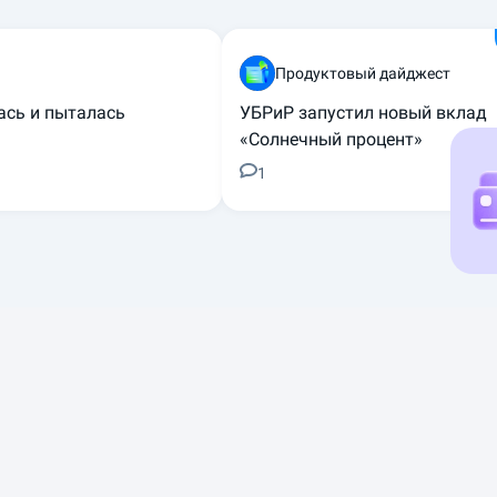
Продуктовый дайджест
ась и пыталась
УБРиР запустил новый вклад
«Солнечный процент»
1
ризация / Рефинансирование
Эквайринг