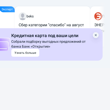
beks
ПАО
Сбер категории "спасибо" на август
ЭНЕРГО
партнер
Кредитная карта под ваши цели
15
1
Собрали подборку выгодных предложений от
банка Банк «Открытие»
Узнать больше
Банковская гарантия