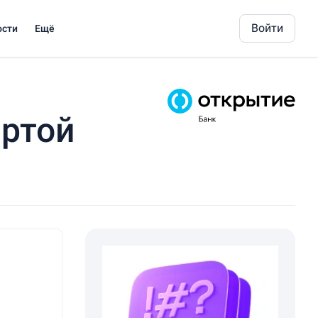
Войти
ости
Ещё
артой