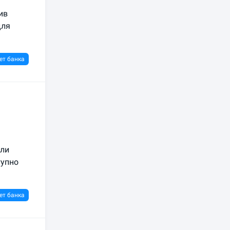
ив
для
ет банка
или
тупно
ет банка