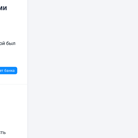
ми
ной был
ет банка
сть