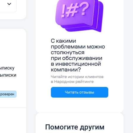
ыписку
выписки
проверен
Помогите другим