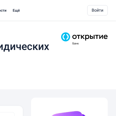
Войти
ости
Ещё
идических