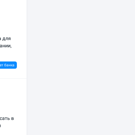
а для
ании,
ет банка
сать в
м