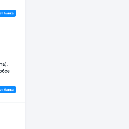
ет банка
та).
любое
ет банка