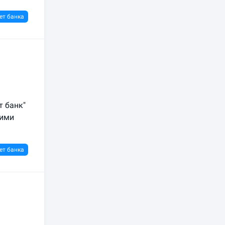
ет банка
т банк"
гими
ет банка