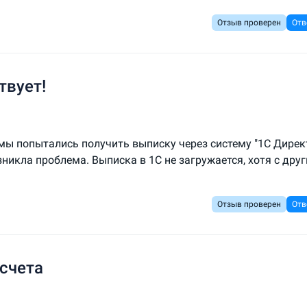
Отзыв проверен
Отв
твует!
 мы попытались получить выписку через систему "1С Дирек
зникла проблема. Выписка в 1С не загружается, хотя с дру
Отзыв проверен
Отв
счета