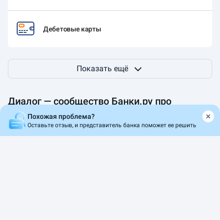
Дебетовые карты
Показать ещё
Диалог — сообщество Банки.ру про
финансы
Похожая проблема?
Оставьте отзыв, и представитель банка поможет ее решить
Делитесь мнением, задавайте вопросы, обменивайтесь
опытом
ДоброЗайм
Viktoria Ki
Голос поколения Z в Summit Group
Готовы рисковать ден
собственных шагов?
1
44