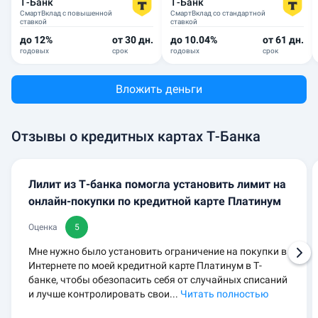
Т-Банк
Т-Банк
СмартВклад с повышенной
СмартВклад со стандартной
ставкой
ставкой
до 12%
от 30 дн.
до 10.04%
от 61 дн.
годовых
срок
годовых
срок
Вложить деньги
Отзывы о кредитных картах Т-Банка
Лилит из Т-банка помогла установить лимит на
онлайн-покупки по кредитной карте Платинум
Оценка
5
Мне нужно было установить ограничение на покупки в
Интернете по моей кредитной карте Платинум в Т-
банке, чтобы обезопасить себя от случайных списаний
и лучше контролировать свои...
Читать полностью