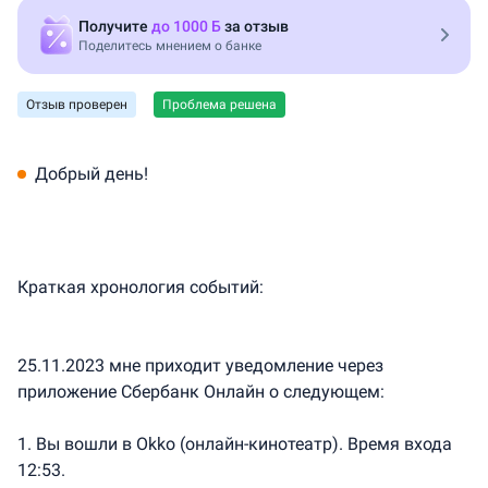
Прозрачные условия
Получите
до 1000 Б
за отзыв
Поделитесь мнением о банке
Вежливые сотрудники
Доступность и поддержка
Отзыв проверен
Проблема решена
Удобство приложения, сайта
Добрый день!
Краткая хронология событий:
25.11.2023 мне приходит уведомление через
приложение Сбербанк Онлайн о следующем:
1. Вы вошли в Okko (онлайн-кинотеатр). Время входа
12:53.