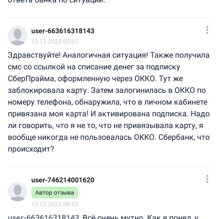
user-663616318143
13.12.2023 02:01
Здравствуйте! Аналогичная ситуация! Также получила
смс со ссылкой на списание денег за подписку
СберПрайма, оформленную через ОККО. Тут же
заблокировала карту. Затем залогинилась в ОККО по
номеру телефона, обнаружила, что в личном кабинете
привязана моя карта! И активирована подписка. Надо
ли говорить, что я не то, что не привязывала карту, я
вообще никогда не пользовалась ОККО. Сбербанк, что
происходит?
user-746214001620
Автор отзыва
13.12.2023 08:53
user-663616318143
, Всё очень мутно. Как я понял, у