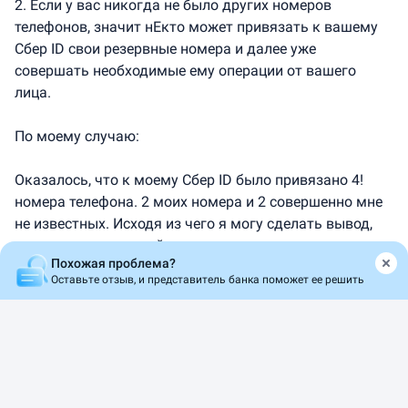
2. Если у вас никогда не было других номеров
телефонов, значит нЕкто может привязать к вашему
Сбер ID свои резервные номера и далее уже
совершать необходимые ему операции от вашего
лица.
По моему случаю:
Оказалось, что к моему Сбер ID было привязано 4!
номера телефона. 2 моих номера и 2 совершенно мне
не известных. Исходя из чего я могу сделать вывод,
что кто-то или случайно или целенаправленно
Похожая проблема?
привязал данные номера к моему Сбер ID.
Оставьте отзыв, и представитель банка поможет ее решить
На сегодня Сбербанк удалил 2 незнакомых номера,
которые были привязаны к моей карте, оставив
только мои.
Какие еще "подводные камни" в части технических