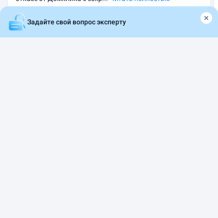
Задайте свой вопрос эксперту
06.08.2026
ИНЫЕ ВОПРОСЫ
Главная
❓ Вопрос — ответ
Здравствуйте!! Объясните мне пожалуйста:
В приложении — все под рукой
Оформляйте вклады, займы, полисы и следите
за финансовыми новостями