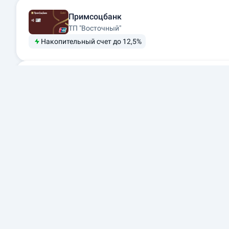
Примсоцбанк
ТП "Восточный"
Накопительный счет до 12,5%
Россельхозбанк
4.4
Своя Пенсионная карта
Накопительный счет до 14%
Пенсионная
Банк ЗЕНИТ
ЗЕНИТ Карта
Накопительный счет до 13,5%
ВБРР
Карта Путешествий