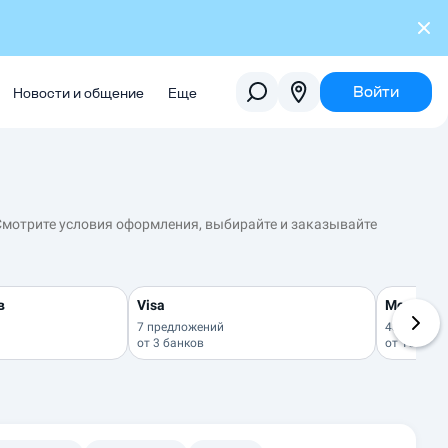
Войти
Новости и общение
Еще
Смотрите условия оформления, выбирайте и заказывайте
в
Visa
Момента
7 предложений
433 предл
от
3 банков
от
155 бан