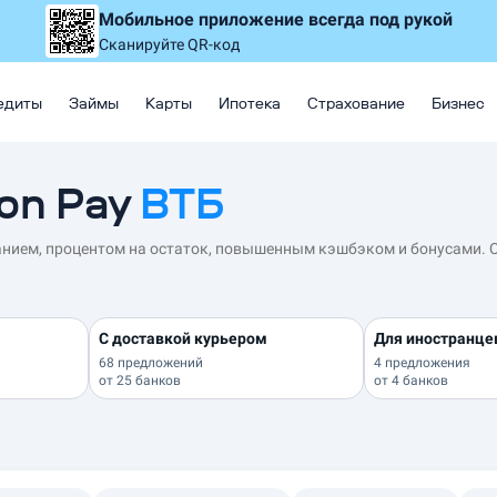
Мобильное приложение
всегда под рукой
Сканируйте QR-код
едиты
Займы
Карты
Ипотека
Страхование
Бизнес
on Pay
ВТБ
нием, процентом на остаток, повышенным кэшбэком и бонусами. 
С доставкой курьером
Для иностранце
68 предложений
4 предложения
от
25 банков
от
4 банков