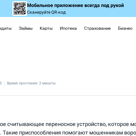
Мобильное приложение
всегда под рукой
Сканируйте QR-код
едиты
Займы
Карты
Ипотека
Страхование
Бизнес
3
Время прочтения:
2 минуты
е считывающее переносное устройство, которое м
. Такие приспособления помогают мошенникам вор