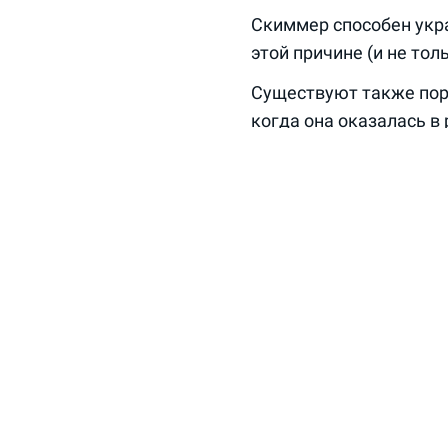
Скиммер способен укра
этой причине (и не то
Существуют также пор
когда она оказалась в
совместительству ещё 
пластиковыми картами
Новое в словаре
Другие статьи