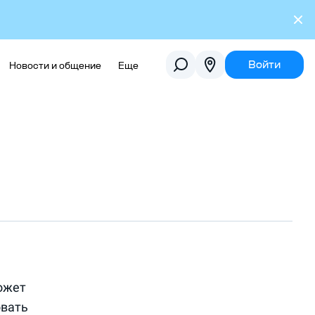
Войти
Новости и общение
Еще
ожет
овать