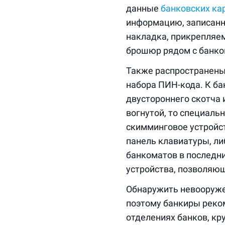
данные
банковских ка
информацию, записанн
накладка, прикрепляе
брошюр рядом с банк
Также распространены
набора ПИН-кода. К б
двустороннего скотча 
вогнутой, то специаль
скимминговое устройст
панель клавиатуры, ли
банкоматов в последн
устройства, позволяю
Обнаружить невооруже
поэтому банкиры реко
отделениях банков, кр