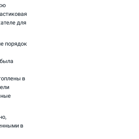
всю
астиковая
ателе для
е порядок
 была
топлены в
тели
ьные
но,
енными в