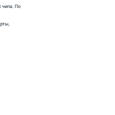
 чипа. По
рты,
чиваются