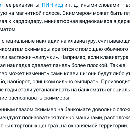
рт
: ее реквизиты,
ПИН-код
и т. д., иными словами — 
ую на магнитной полосе. Скиммером может быть пл
мая к кардридеру, миниатюрная видеокамера в держ
оматом.
 специальные накладки на клавиатуру, считывающи
анкоматам скиммеры крепятся с помощью обычного
или застежки-«липучки». Например, если клавиатура
ная накладка сделает панель более плоской. Также
во может изменить сами клавиши: они будут либо у
бо, наоборот, слишком сильно выпирать. Производи
ие годы стали устанавливать на банкоматы специал
щие распознавать скиммеры.
нным глазом скиммер на банкомате довольно слож
мендуют пользоваться только машинами, располож
упных торговых центрах, на охраняемой территории.