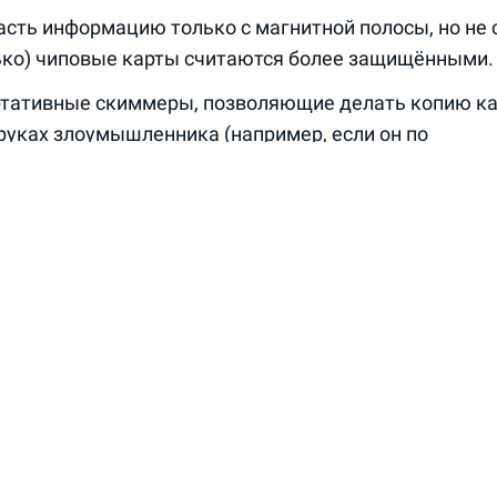
сть информацию только с магнитной полосы, но не с
лько) чиповые карты считаются более защищёнными.
тативные скиммеры, позволяющие делать копию ка
 руках злоумышленника (например, если он по
и официант в ресторане, где клиенты часто распла
).