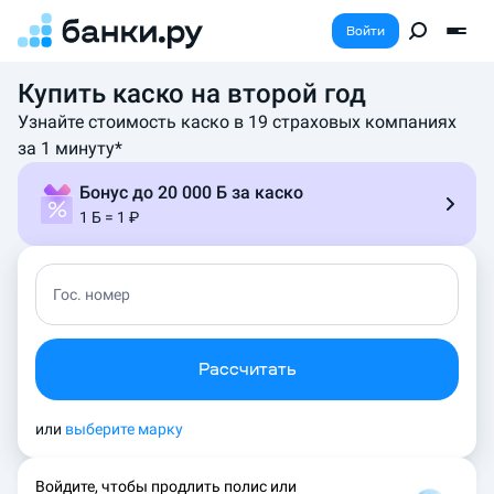
Войти
Купить каско на второй год
У
д
Узнайте стоимость каско в 19 страховых компаниях
о
за 1 минуту*
б
н
Бонус до 20 000 Б за каско
ы
1 Б = 1 ₽
й
с
п
о
Гос. номер
с
о
б
Рассчитать
п
р
о
или
выберите марку
л
о
Войдите, чтобы продлить полис или
н