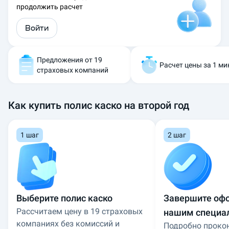
продолжить расчет
г
а
Войти
ц
и
и
п
Предложения от 19
Расчет цены за 1 ми
о
страховых компаний
л
и
с
Как купить полис каско на второй год
а
н
а
1 шаг
2 шаг
в
ы
г
о
д
н
Выберите полис каско
Завершите оф
ы
Рассчитаем цену в 19 страховых
нашим специа
х
у
компаниях без комиссий и
Подробно проко