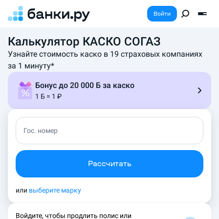
Войти
Калькулятор КАСКО СОГАЗ
У
д
Узнайте стоимость каско в 19 страховых компаниях
о
за 1 минуту*
б
н
Бонус до 20 000 Б за каско
ы
1 Б = 1 ₽
й
к
а
л
Гос. номер
ь
к
у
Рассчитать
л
я
т
или
выберите марку
о
р
Войдите, чтобы продлить полис или
к