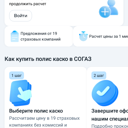
продолжить расчет
а
с
Войти
к
о
С
О
Предложения от 19
Расчет цены за 1 ми
Г
страховых компаний
А
З
:
Как купить полис каско в СОГАЗ
р
а
с
1 шаг
2 шаг
с
ч
и
т
а
й
Выберите полис каско
Завершите оф
т
Рассчитаем цену в 19 страховых
нашим специа
е
с
компаниях без комиссий и
Подробно проко