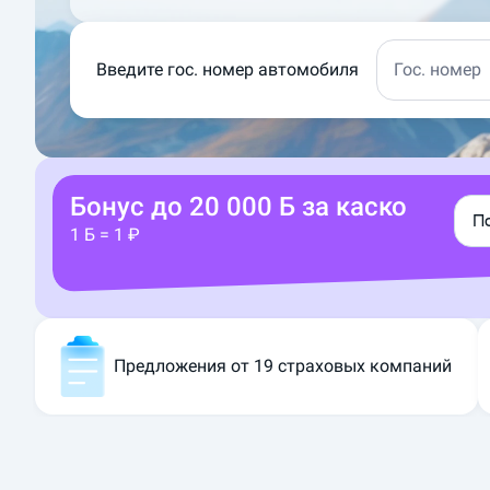
Введите гос. номер автомобиля
Гос. номер
Б
ы
с
Бонус до 20 000 Б за каско
т
П
1 Б = 1 ₽
р
ы
й
с
п
Предложения от 19 страховых компаний
о
с
о
б
р