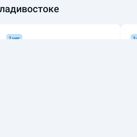
Владивостоке
2 шаг
3
Завершите оформление с
П
нашим специалистом
От
не
Подробно проконсультируем по условиям и
опциям полиса