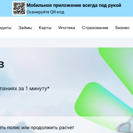
Мобильное приложение
всегда под рукой
Сканируйте QR-код
едиты
Займы
Карты
Ипотека
Страхование
Бизнес
в
паниях за 1 минуту*
ить полис или продолжить расчет