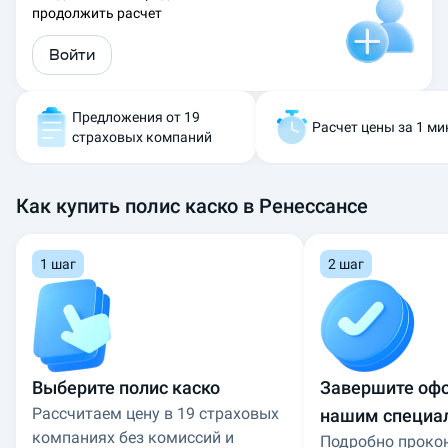
продолжить расчет
а
с
Войти
к
о
Р
е
Предложения от 19
Расчет цены за 1 ми
н
страховых компаний
е
с
с
Как купить полис каско в Ренессансе
а
н
с
1 шаг
2 шаг
:
р
а
с
с
ч
Выберите полис каско
Завершите оф
и
Рассчитаем цену в 19 страховых
нашим специа
т
а
компаниях без комиссий и
Подробно проко