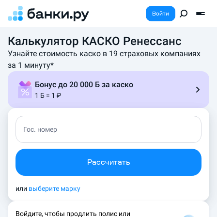
Войти
Калькулятор КАСКО Ренессанс
У
д
Узнайте стоимость каско в 19 страховых компаниях
о
за 1 минуту*
б
н
Бонус до 20 000 Б за каско
ы
1 Б = 1 ₽
й
к
а
л
Гос. номер
ь
к
у
Рассчитать
л
я
т
или
выберите марку
о
р
Войдите, чтобы продлить полис или
к