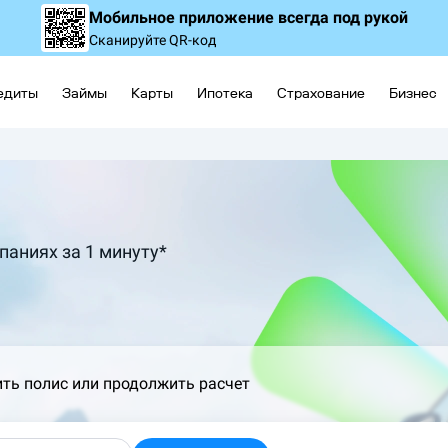
Мобильное приложение
всегда под рукой
Сканируйте QR-код
едиты
Займы
Карты
Ипотека
Страхование
Бизнес
паниях за 1 минуту*
ить полис или продолжить расчет