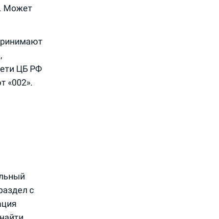
т. Может
 принимают
,
сети ЦБ РФ
т «002».
альный
раздел с
ация
 найти