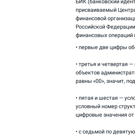
БИК (банковский иден
присваиваемый Центра
финансовой организац
Российской Федерации
финансовых операций 
• первые две цифры об
• третья и четвертая 
объектов администрати
равны «00», значит, п
• пятая и шестая — ус
условный номер струк
цифровые значения от «
• с седьмой по девяту