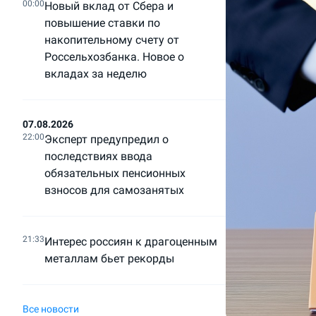
00:00
Новый вклад от Сбера и
повышение ставки по
накопительному счету от
Россельхозбанка. Новое о
вкладах за неделю
07.08.2026
22:00
Эксперт предупредил о
последствиях ввода
обязательных пенсионных
взносов для самозанятых
21:33
Интерес россиян к драгоценным
металлам бьет рекорды
Все новости