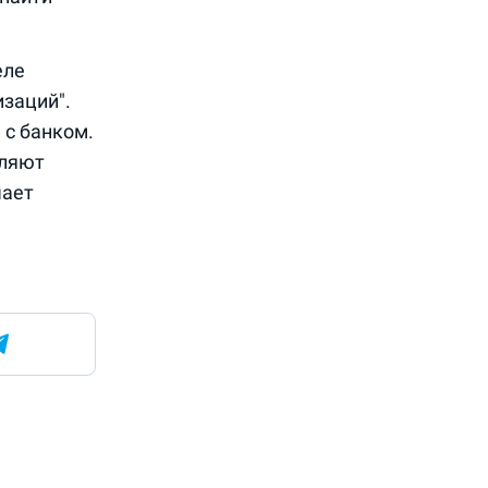
еле
заций".
 с банком.
вляют
чает