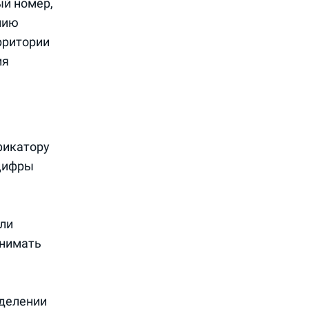
ый номер,
нию
рритории
ия
фикатору
 цифры
или
инимать
зделении