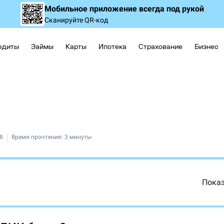
Мобильное приложение
всегда под рукой
Сканируйте QR-код
едиты
Займы
Карты
Ипотека
Страхование
Бизнес
8
Время прочтения:
3 минуты
Пока