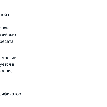
ной в
м
овой
ссийских
дресата
ормлении
уется в
звание,
ссификатор