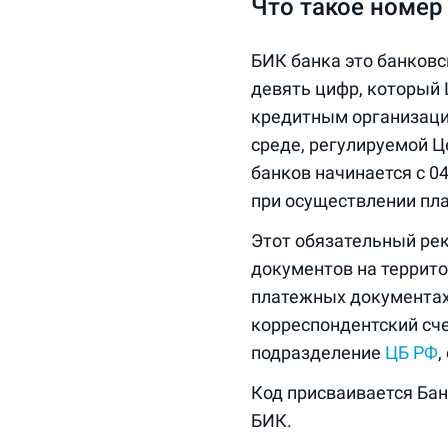
Что такое номер
БИК банка это банков
девять цифр, который 
кредитным организаци
среде, регулируемой 
банков начинается с 0
при осуществлении пл
Этот обязательный рек
документов на террит
платежных документах 
корреспондентский сче
подразделение
ЦБ РФ
,
Код присваивается Ба
БИК.