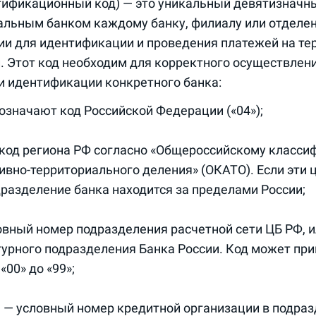
тификационный код) — это уникальный девятизначн
льным банком каждому банку, филиалу или отделе
ии для идентификации и проведения платежей на те
. Этот код необходим для корректного осуществлен
и идентификации конкретного банка:
означают код Российской Федерации («04»);
— код региона РФ согласно «Общероссийскому класси
вно-территориального деления» (ОКАТО). Если эти
одразделение банка находится за пределами России;
ловный номер подразделения расчетной сети ЦБ РФ, 
турного подразделения Банка России. Код может пр
00» до «99»;
ю — условный номер кредитной организации в подра