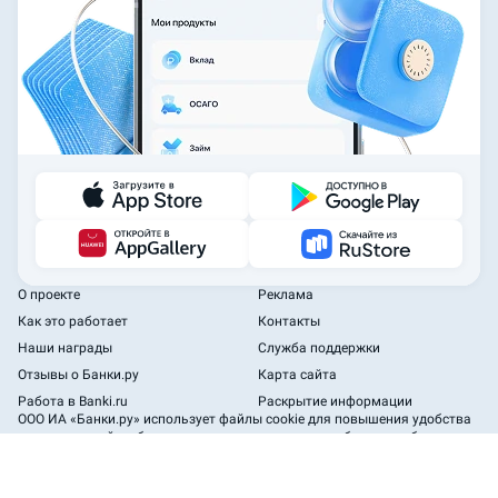
О проекте
Реклама
Как это работает
Контакты
Наши награды
Служба поддержки
Отзывы о Банки.ру
Карта сайта
Работа в Banki.ru
Раскрытие информации
ООО ИА «Банки.ру»
использует файлы cookie для повышения удобства
пользователей и обеспечения должного уровня работоспособности
сайта и сервисов.
2005—2026 ООО ИА «Банки.ру». При использовании материалов
гиперссылка на Banki.ru обязательна.