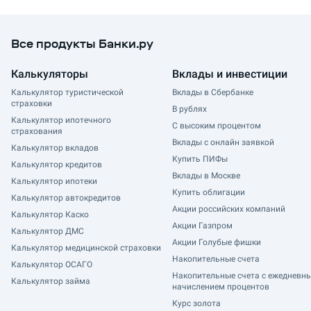
Все продукты Банки.ру
Калькуляторы
Вклады и инвестиции
Калькулятор туристической
Вклады в Сбербанке
страховки
В рублях
Калькулятор ипотечного
С высоким процентом
страхования
Вклады с онлайн заявкой
Калькулятор вкладов
Купить ПИФы
Калькулятор кредитов
Вклады в Москве
Калькулятор ипотеки
Купить облигации
Калькулятор автокредитов
Акции российских компаний
Калькулятор Каско
Акции Газпром
Калькулятор ДМС
Акции Голубые фишки
Калькулятор медицинской страховки
Накопительные счета
Калькулятор ОСАГО
Накопительные счета с ежедневн
Калькулятор займа
начислением процентов
Курс золота