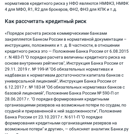
нормативов кредитного риска у НФО являются НМФК3, НМФК
4 для МФО, R1, R2 для брокеров, ФН2, ФН3 для КПК и т.д.
Как рассчитать кредитный риск
«Порядок расчета рисков коммерческими банками
закрепляется Банком России в нормативной документации –
инструкциях, положениях и т. д. В частности, в отношении
кредитного риска это — Положение Банка России от 6.08.2015
г. N 483-П "О порядке расчета величины кредитного риска на
основе внутренних рейтингов", Инструкция Банка России от
29.11. 2019 г. № 199-И "Об обязательных нормативах и
надбавках к нормативам достаточности капитала банков с
универсальной лицензией", Инструкция Банка России от
6.12.2017 г. № 183-И "Об обязательных нормативах банков с
базовой лицензией", Положение Банка России № 590-П от
28.06.2017 г. "О порядке формирования кредитными
организациями резервов на возможные потери по ссудам, по
ссудной и приравненной к ней задолженности", Положение
Банка России от 23.10.2017 г. N 611-П "О порядке
формирования кредитными организациями резервов на
возможные потери" и другие», — объясняет аналитик Банки.ру