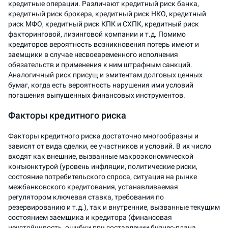
кредитные операции. Различают кредитный риск банка,
кредитный риск брокера, кредитный риск НКО, кредитный
риск МФО, кредитный риск КПК и СХПК, кредитный риск
факторинговой, лизинговой компании и т.д. Помимо
кредиторов вероятность возникновения потерь имеют и
заемщики в случае несвоевременного исполнения
обязательств и применения к ним штрафным санкций.
Аналогичный риск присущ и эмитентам долговых ценных
бумаг, когда есть вероятность нарушения ими условий
погашения выпущенных финансовых инструментов.
Факторы кредитного риска
Факторы кредитного риска достаточно многообразны и
зависят от вида сделки, ее участников и условий. В их число
входят как внешние, вызванные макроэкономической
конъюнктурой (уровень инфляции, политические риски,
состояние потребительского спроса, ситуация на рынке
межбанковского кредитования, устанавливаемая
регулятором ключевая ставка, требования по
резервированию и т.д.), так и внутренние, вызванные текущим
состоянием заемщика и кредитора (финансовая
неустойчивость, ошибки при составлении бизнес-плана,