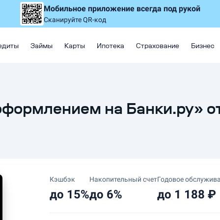
Мобильное приложение
всегда под рукой
Сканируйте QR-код
едиты
Займы
Карты
Ипотека
Страхование
Бизнес
оформлением на Банки.ру» от
Кэшбэк
Накопительный счет
Годовое обслужив
до 15%
до 6%
до 1 188 ₽