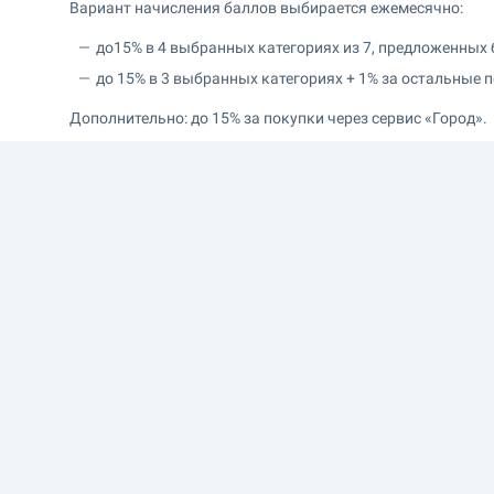
Вариант начисления баллов выбирается ежемесячно:
до15% в 4 выбранных категориях из 7, предложенных 
до 15% в 3 выбранных категориях + 1% за остальные 
Дополнительно: до 15% за покупки через сервис «Город».
до 30% на покупки у партнёров
3 000 ₽
Путешествия и активный отдых
Авто и заправки
Супермаркеты
Еще 13