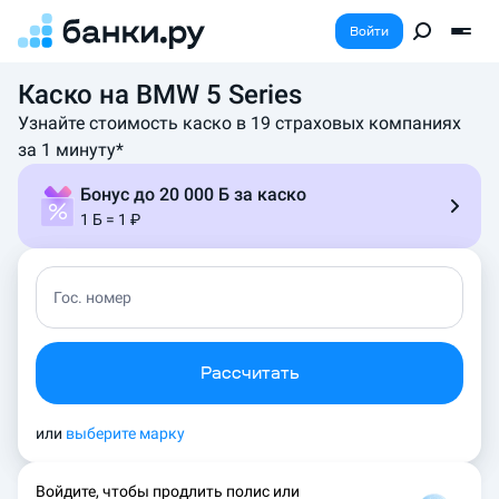
Войти
Каско на BMW 5 Series
К
а
Узнайте стоимость каско в 19 страховых компаниях
л
за 1 минуту*
ь
к
Бонус до 20 000 Б за каско
у
1 Б = 1 ₽
л
я
т
о
Гос. номер
р
с
т
Рассчитать
о
и
м
или
выберите марку
о
с
Войдите, чтобы продлить полис или
т