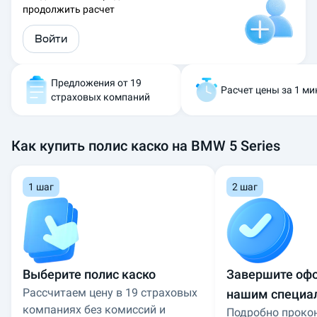
продолжить расчет
и
к
Войти
а
с
к
о
Предложения от 19
Расчет цены за 1 ми
н
страховых компаний
а
B
M
Как купить полис каско на BMW 5 Series
W
5
S
1 шаг
2 шаг
e
r
i
e
s
:
Выберите полис каско
Завершите оф
р
Рассчитаем цену в 19 страховых
нашим специа
а
с
компаниях без комиссий и
Подробно проко