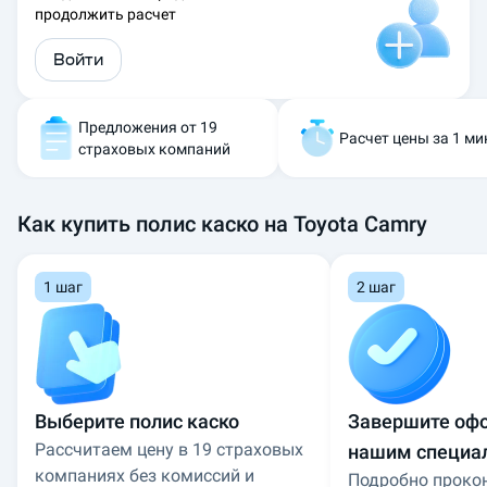
продолжить расчет
и
к
Войти
а
с
к
о
Предложения от 19
Расчет цены за 1 ми
н
страховых компаний
а
T
o
Как купить полис каско на Toyota Camry
y
o
t
1 шаг
2 шаг
a
C
a
m
r
y
Выберите полис каско
Завершите оф
:
Рассчитаем цену в 19 страховых
нашим специа
р
а
компаниях без комиссий и
Подробно проко