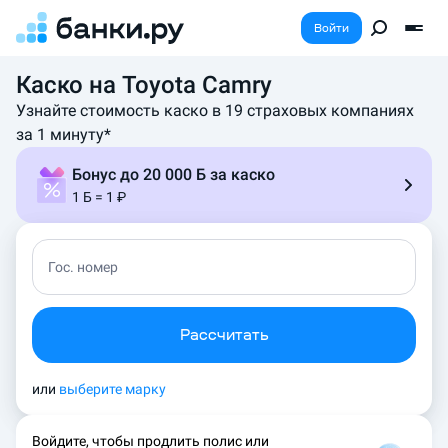
Войти
Каско на Toyota Camry
К
а
Узнайте стоимость каско в 19 страховых компаниях
л
за 1 минуту*
ь
к
Бонус до 20 000 Б за каско
у
1 Б = 1 ₽
л
я
т
о
Гос. номер
р
с
т
Рассчитать
о
и
м
или
выберите марку
о
с
Войдите, чтобы продлить полис или
т