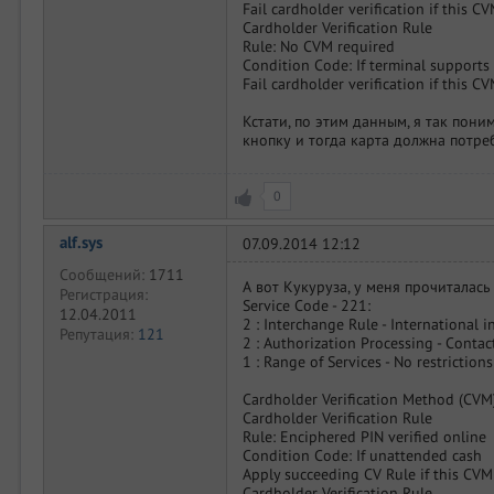
Fail cardholder verification if this C
Cardholder Verification Rule
Rule: No CVM required
Condition Code: If terminal support
Fail cardholder verification if this C
Кстати, по этим данным, я так пон
кнопку и тогда карта должна потре
0
alf.sys
07.09.2014 12:12
Сообщений:
1711
А вот Кукуруза, у меня прочиталась
Регистрация:
Service Code - 221:
12.04.2011
2 : Interchange Rule - International i
Репутация:
121
2 : Authorization Processing - Contac
1 : Range of Services - No restrictions
Cardholder Verification Method (CVM)
Cardholder Verification Rule
Rule: Enciphered PIN verified online
Condition Code: If unattended cash
Apply succeeding CV Rule if this CVM
Cardholder Verification Rule