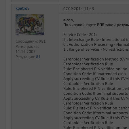
kpetrov
07.09.2014 11:43
alcon,
По чиповой карте ВПБ такой результ
Service Code - 201:
2 : Interchange Rule - International i
Сообщений:
981
0 : Authorization Processing - Normal
Регистрация:
1 : Range of Services - No restrictions
11.12.2007
Репутация:
81
Cardholder Verification Method (CVM)
Cardholder Verification Rule
Rule: Enciphered PIN verified online
Condition Code: If unattended cash
Apply succeeding CV Rule if this CVM
Cardholder Verification Rule
Rule: Enciphered PIN verification pe
Condition Code: If terminal support
Apply succeeding CV Rule if this CVM
Cardholder Verification Rule
Rule: Plaintext PIN verification perf
Condition Code: If terminal support
Apply succeeding CV Rule if this CVM
Cardholder Verification Rule
Rule: Enciphered PIN verified online