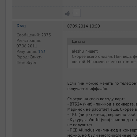
1
Drag
07.09.2014 10:50
Сообщений:
2973
Регистрация:
Цитата
07.06.2011
alezhu пишет:
Репутация:
153
Скорее всего онлайн. Пин ведь ф
Город:
Санкт-
почтой. И поменять его потом нел
Петербург
Если пин можно менять по телефону
получается оффлайн.
Смотрю на свою колоду карт:
- ВТБ24 (чип) - пин-код в конверте
Маринок не работает еще. Скорее 
- ТКС (чип) - пин-код первично соо
- Кукуруза World (чип) - пин-код с
не получится.
- ПСБ AllInclusive -пин-код в конв
можно, но были многочисленные пр