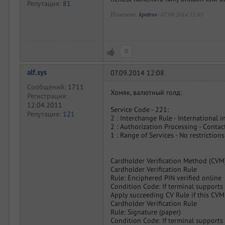
Репутация:
81
Изменено:
kpetrov
-
07.09.2014 12:03
0
alf.sys
07.09.2014 12:08
Сообщений:
1711
Хомяк, валютный голд:
Регистрация:
12.04.2011
Service Code - 221:
Репутация:
121
2 : Interchange Rule - International i
2 : Authorization Processing - Contac
1 : Range of Services - No restrictions
Cardholder Verification Method (CVM)
Cardholder Verification Rule
Rule: Enciphered PIN verified online
Condition Code: If terminal support
Apply succeeding CV Rule if this CVM
Cardholder Verification Rule
Rule: Signature (paper)
Condition Code: If terminal support