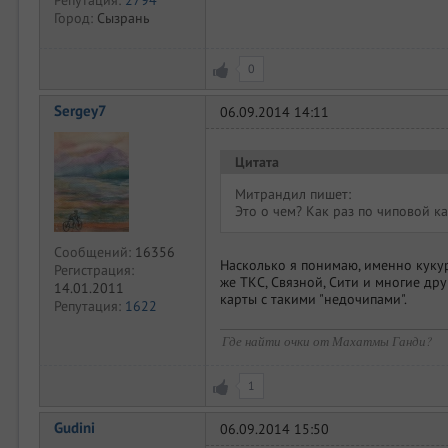
Город:
Сызрань
0
Sergey7
06.09.2014 14:11
Цитата
Митрандил пишет:
Это о чем? Как раз по чиповой к
Сообщений:
16356
Насколько я понимаю, именно кукуру
Регистрация:
же ТКС, Связной, Сити и многие др
14.01.2011
карты с такими "недочипами".
Репутация:
1622
Где найти очки от Махатмы Ганди?
1
Gudini
06.09.2014 15:50