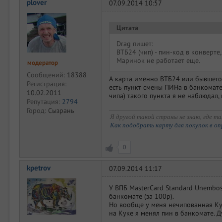
plover
07.09.2014 10:57
Цитата
Drag пишет:
ВТБ24 (чип) - пин-код в конверт
Маринок не работает еще.
модератор
Сообщений:
18388
А карта именно ВТБ24 или бывшего
Регистрация:
есть пункт смены ПИНа в банкомате (
10.02.2011
чипа) такого пункта я не наблюдал,
Репутация:
2794
Город:
Сызрань
Я другой такой страны не знаю, где так
Как подобрать карту для покупок в оп
0
kpetrov
07.09.2014 11:17
У ВПБ MasterCard Standard Unembos
банкомате (за 100р).
Но вообще у меня нечипованная Кук
на Куке я менял пин в банкомате. 