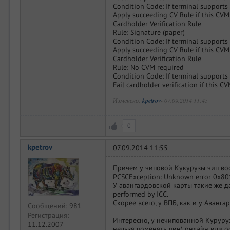
Condition Code: If terminal support
Apply succeeding CV Rule if this CVM
Cardholder Verification Rule
Rule: Signature (paper)
Condition Code: If terminal support
Apply succeeding CV Rule if this CVM
Cardholder Verification Rule
Rule: No CVM required
Condition Code: If terminal support
Fail cardholder verification if this C
Изменено:
kpetrov
-
07.09.2014 11:45
0
kpetrov
07.09.2014 11:55
Причем у чиповой Кукурузы чип во
PCSCException: Unknown error 0x8
У авангардовской карты такие же дан
performed by ICC.
Скорее всего, у ВПБ, как и у Аванга
Сообщений:
981
Регистрация:
Интересно, у нечипованной Куруру
11.12.2007
нельзя поменять пин) онлайн или 