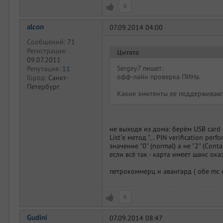
0
alcon
07.09.2014 04:00
Сообщений:
71
Регистрация:
Цитата
09.07.2011
Sergey7 пишет:
Репутация:
11
офф-лайн проверка ПИНа.
Город:
Санкт-
Петербург
Какие эмитенты ее поддерживаю
не выходя из дома: берём USB card
List'е метод "... PIN verification p
значение "0" (normal) а не "2" (Contac
если всё так - карта имеет шанс ок
петрокоммерц и авангард ( обе mc 
6
Gudini
07.09.2014 08:47