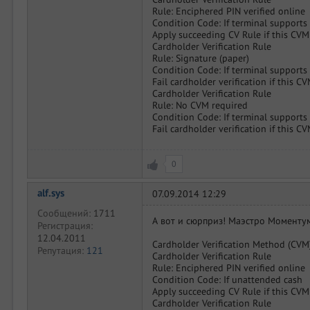
Rule: Enciphered PIN verified online
Condition Code: If terminal support
Apply succeeding CV Rule if this CVM
Cardholder Verification Rule
Rule: Signature (paper)
Condition Code: If terminal support
Fail cardholder verification if this C
Cardholder Verification Rule
Rule: No CVM required
Condition Code: If terminal support
Fail cardholder verification if this C
0
alf.sys
07.09.2014 12:29
Сообщений:
1711
А вот и сюрприз! Маэстро Моменту
Регистрация:
12.04.2011
Cardholder Verification Method (CVM)
Репутация:
121
Cardholder Verification Rule
Rule: Enciphered PIN verified online
Condition Code: If unattended cash
Apply succeeding CV Rule if this CVM
Cardholder Verification Rule