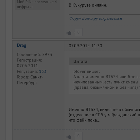
Мой PIN - последние 4
В Кукурузе онлайн.
цифры π
Форум Банки.ру закрывается
0
Drag
07.09.2014 11:30
Сообщений:
2973
Регистрация:
Цитата
07.06.2011
plover пишет:
Репутация:
153
А карта именно ВТБ24 или бывше
Город:
Санкт-
нечипованным, есть пункт смены П
Петербург
(правда, безымянной и без чипа) 
Именно ВТБ24, видел не в обычном
(отделение в СПб у м.Гражданский пр
что фейк пока...
0