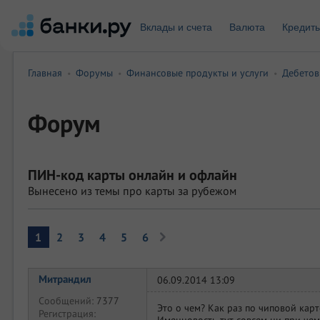
Вклады и счета
Валюта
Кредит
Главная
Форумы
Финансовые продукты и услуги
Дебетов
•
•
•
Форум
ПИН-код карты онлайн и офлайн
Вынесено из темы про карты за рубежом
1
2
3
4
5
6
Митрандил
06.09.2014 13:09
Сообщений:
7377
Это о чем? Как раз по чиповой кар
Регистрация:
Именновость тут совсем ни при че