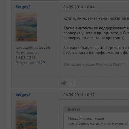
Sergey7
06.09.2014 16:44
Кстати, интересная тема (может ее
Какие эмитенты ее поддерживают 
проверка у него в приоритете, а С
проверку, то оплата не проходит).
Сообщений:
16356
В каких странах часто встречаются
Регистрация:
безопасности (по информации с фор
14.01.2011
Репутация:
1622
Где найти очки от Махатмы Ганди?
0
Sergey7
06.09.2014 16:47
Цитата
Миша Японец пишет:
пин в банкоматах у них меняется