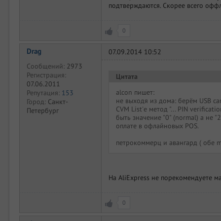
подтверждаются. Скорее всего офф
0
Drag
07.09.2014 10:52
Сообщений:
2973
Регистрация:
Цитата
07.06.2011
alcon пишет:
Репутация:
153
не выходя из дома: берём USB ca
Город:
Санкт-
CVM List'е метод "... PIN verific
Петербург
быть значение "0" (normal) а не "2
оплате в офлайновых POS.
петрокоммерц и авангард ( обе m
На AliExpress не порекомендуете м
0