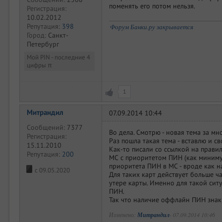
поменять его потом нельзя.
Регистрация:
10.02.2012
Репутация:
398
Форум Банки.ру закрывается
Город:
Санкт-
Петербург
Мой PIN - последние 4
цифры π
1
Митрандил
07.09.2014 10:44
Сообщений:
7377
Во дела. Смотрю - новая тема за мн
Регистрация:
Раз пошла такая тема - вставлю и св
15.11.2010
Как-то писали со ссылкой на прави
Репутация:
200
МС с приоритетом ПИН (как минимум
приоритета ПИН в МС - вроде как 
с 09.05.2020
Для таких карт действует больше 
утере карты. Именно для такой сит
ПИН.
Так что наличие оффлайн ПИН знак 
Изменено:
Митрандил
-
07.09.2014 10:46