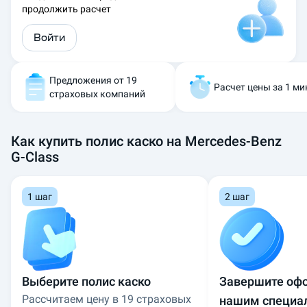
продолжить расчет
и
к
Войти
а
с
к
о
Предложения от 19
Расчет цены за 1 ми
н
страховых компаний
а
M
e
Как купить полис каско на Mercedes-Benz
r
G-Class
c
e
d
1 шаг
2 шаг
e
s
-
B
e
n
Выберите полис каско
Завершите оф
z
G
Рассчитаем цену в 19 страховых
нашим специа