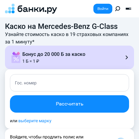
Войти
Каско на Mercedes-Benz G-Class
К
а
Узнайте стоимость каско в 19 страховых компаниях
л
за 1 минуту*
ь
к
Бонус до 20 000 Б за каско
у
1 Б = 1 ₽
л
я
т
о
Гос. номер
р
с
т
Рассчитать
о
и
м
или
выберите марку
о
с
Войдите, чтобы продлить полис или
т