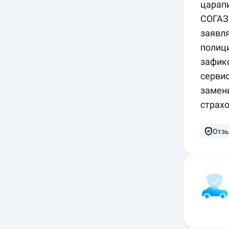
царапи
СОГАЗ
заявля
полици
зафикс
сервис
замени
страх
Отзы