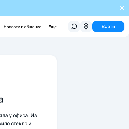
Войти
Новости и общение
Еще
а
ла у офиса. Из 
ило стекло и 