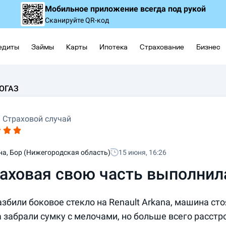
Мобильное приложение
всегда под рукой
Сканируйте QR-код
едиты
Займы
Карты
Ипотека
Страхование
Бизнес
ОГАЗ
Страховой случай
на, Бор (Нижегородская область)
15 июня, 16:26
аховая свою часть выполнил
збили боковое стекло на Renault Arkana, машина стоя
 забрали сумку с мелочами, но больше всего расстро