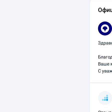
Офи
Здравс
Благод
Ваше м