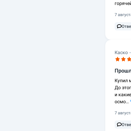
горяче
7 август
Отве
Каско
Прошл
Купил м
До это
и каки
осмо…
7 август
Отве