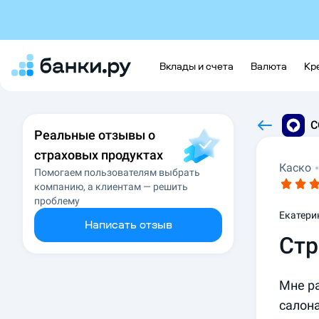
Вклады и счета
Валюта
Кр
С
Реальные отзывы о
страховых продуктах
Каско
Помогаем пользователям выбрать
компанию, а клиентам — решить
проблему
Екатери
Написать отзыв
Стр
Мне ра
салона