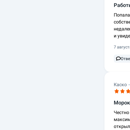
Работы
Попала 
собств
недале
и увид
7 август
Отве
Каско
Морок
Честно
максим
открыл