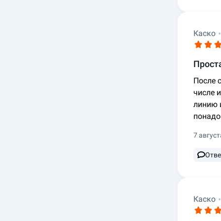
Каско
Проста
После 
числе и
линию 
понадо
7 август
Отве
Каско