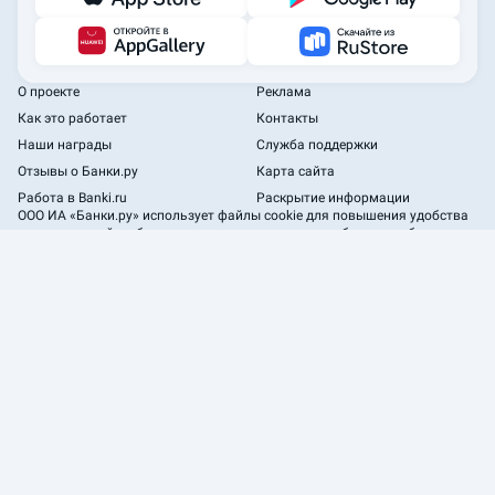
О проекте
Реклама
Как это работает
Контакты
Наши награды
Служба поддержки
Отзывы о Банки.ру
Карта сайта
Работа в Banki.ru
Раскрытие информации
ООО ИА «Банки.ру»
использует файлы cookie для повышения удобства
пользователей и обеспечения должного уровня работоспособности
сайта и сервисов.
2005—2026 ООО ИА «Банки.ру». При использовании материалов
гиперссылка на Banki.ru обязательна.
Пользовательское соглашение
Политика обработки персональных данных
Безопасность
Наши эксперты
Сайт
www.banki.ru
является агрегатором Оператора финансовой
платформы, который добавлен в
реестр операторов финансовых
платформ ЦБ РФ
* На основе исследований OMI (Online Market Intelligence), ООО «Тибурон»
и АО «ИОМ Анкетолог» 2023-2025 г.г.