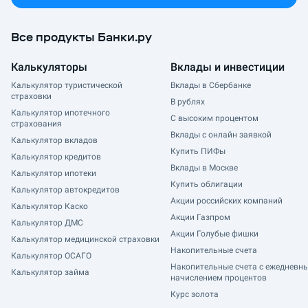
Все продукты Банки.ру
Калькуляторы
Вклады и инвестиции
Калькулятор туристической
Вклады в Сбербанке
страховки
В рублях
Калькулятор ипотечного
С высоким процентом
страхования
Вклады с онлайн заявкой
Калькулятор вкладов
Купить ПИФы
Калькулятор кредитов
Вклады в Москве
Калькулятор ипотеки
Купить облигации
Калькулятор автокредитов
Акции российских компаний
Калькулятор Каско
Акции Газпром
Калькулятор ДМС
Акции Голубые фишки
Калькулятор медицинской страховки
Накопительные счета
Калькулятор ОСАГО
Накопительные счета с ежедневн
Калькулятор займа
начислением процентов
Курс золота