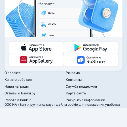
О проекте
Реклама
Как это работает
Контакты
Наши награды
Служба поддержки
Отзывы о Банки.ру
Карта сайта
Работа в Banki.ru
Раскрытие информации
ООО ИА «Банки.ру»
использует файлы cookie для повышения удобства
пользователей и обеспечения должного уровня работоспособности
сайта и сервисов.
2005—2026 ООО ИА «Банки.ру». При использовании материалов
гиперссылка на Banki.ru обязательна.