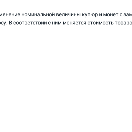
енение номинальной величины купюр и монет с зам
у. В соответствии с ним меняется стоимость товаров
жение стоимости купюр из-за уменьшения фактиче
нальной валюты (например, золотым запасом стран
носительно зарубежной валюты.
цесс увеличения стоимости бумажных и металличес
ллического или валютного обеспечения.
икации
ные причины, способствующие нуллификации:
ляция;