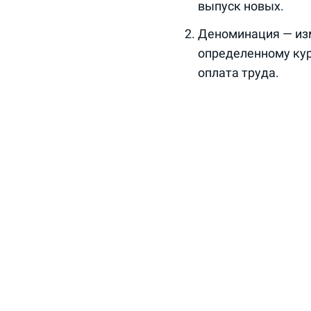
выпуск новых.
Деноминация — изм
определенному курс
оплата труда.
Девальвация — сни
обеспечения нацио
снижения курса от
Ревальвация — про
относительно мета
Причины нуллиф
Выделяется две основ
- продолжительная инф