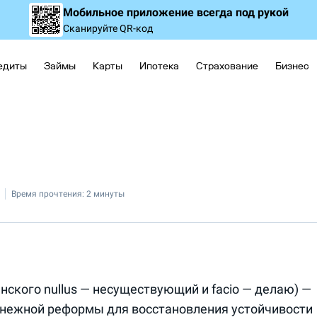
Мобильное приложение
всегда под рукой
Сканируйте QR-код
едиты
Займы
Карты
Ипотека
Страхование
Бизнес
Время прочтения:
2 минуты
нского nullus — несуществующий и facio — делаю) —
нежной реформы для восстановления устойчивости