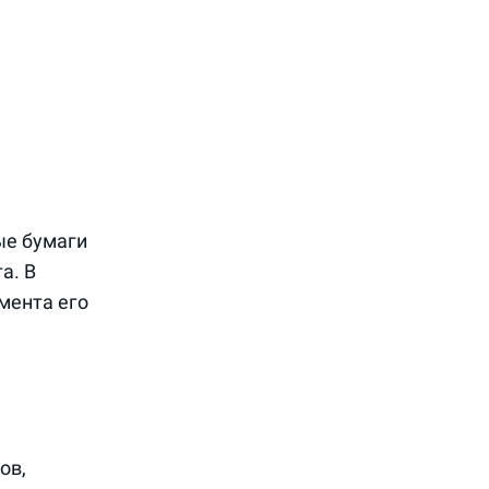
ые бумаги
а. В
мента его
ов,