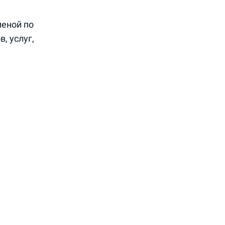
еной по
, услуг,
ского
ы) или
ких денег