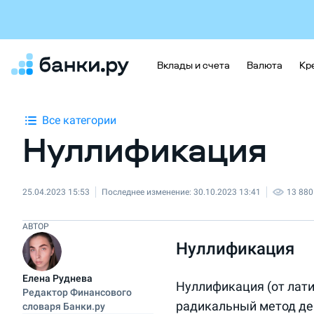
Вклады и счета
Валюта
Кр
Все категории
Нуллификация
25.04.2023 15:53
Последнее изменение:
30.10.2023 13:41
13 880
АВТОР
Нуллификация
Елена Руднева
Нуллификация (от лати
Редактор Финансового
радикальный метод де
словаря Банки.ру