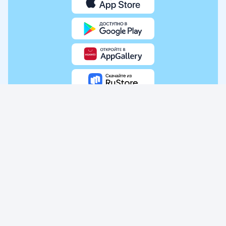
О проекте
Как это работает
Наши награды
Отзывы о Банки.ру
Работа в Banki.ru
Реклама
Контакты
Партнерская программа
Служба поддержки
Карта сайта
MoneyPanda
ООО ИА «Банки.ру» использует файлы cookie для повышения удобства
пользователей и обеспечения должного уровня работоспособности
сайта и сервисов. Cookie называются небольшие файлы, содержащие
информацию о настройках и предыдущих посещениях веб-сайта. Если